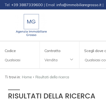
Tel:
+39 3887339600
| Email:
info@immobiliaregrosso.it
|
Codice
IT
EN
DE
SL
Contratto
Qualsiasi
Codice
Contratto
Scegli dove 
HOME
Vendita
Vendita
CHI
SIAMO
Affitto
›
Ti trovi in:
Home
Risultati della ricerca
IMMOBILI
Scegli
RISULTATI DELLA RICERCA
dove
SERVIZI