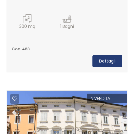
mq
300
mq
1
Bagni
Cod. 463
Locali
Dettagli
minimi
Qualsiasi
IN VENDITA
1
2