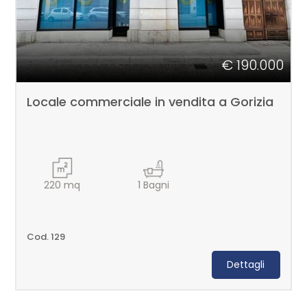
€ 190.000
Locale commerciale in vendita a Gorizia
220
mq
1
Bagni
Cod. 129
Dettagli