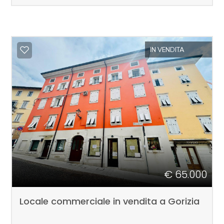
3
IN VENDITA
4
5
5+
Camere
minime
€ 65.000
Qualsiasi
Locale commerciale in vendita a Gorizia
1