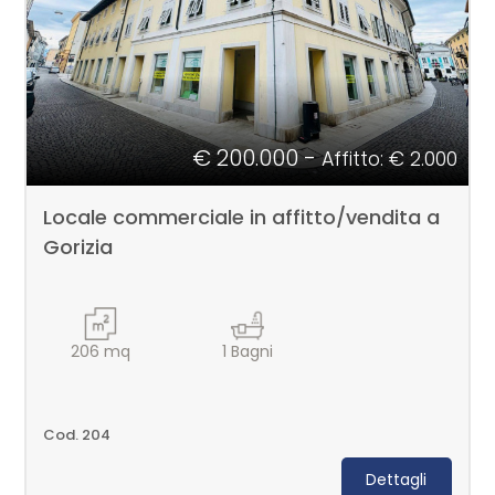
cercare
CONTATTI
Gorizia
Gorizia
€ 200.000 -
Affitto: € 2.000
Locale commerciale in affitto/vendita a
Gorizia
Tipologia
-
206
mq
1
Bagni
multiscelta
Qualsiasi
Cod. 204
Dettagli
Residenziali