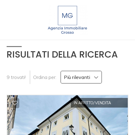
Codice
IT
EN
DE
SL
Contratto
RISULTATI DELLA RICERCA
Qualsiasi
HOME
9 trovati!
Ordina per:
Più rilevanti
Vendita
CHI
SIAMO
Affitto
IN AFFITTO/VENDITA
IMMOBILI
Scegli
dove
SERVIZI