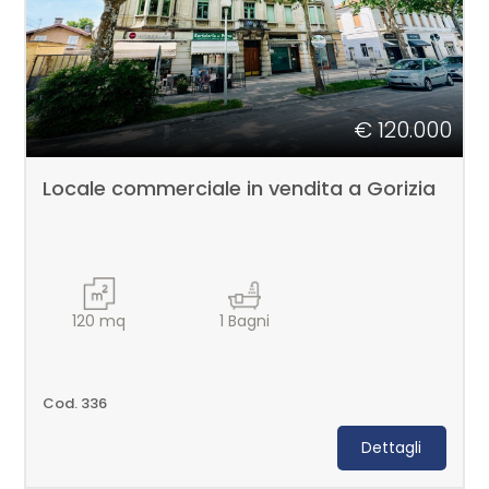
Giardino
Posto auto/Box
€ 120.000
Balcone/Terrazzo
Locale commerciale in vendita a Gorizia
Ascensore
Arredato
120
mq
1
Bagni
Nuova costruzione
Cod. 336
Lusso
Dettagli