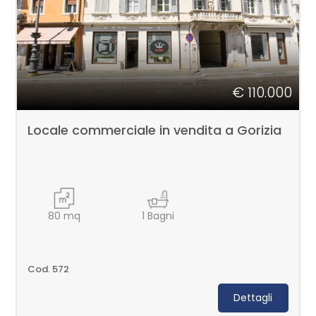
3
4
5
€ 110.000
5+
Locale commerciale in vendita a Gorizia
Bagni
minimi
80
mq
1
Bagni
Qualsiasi
Cod. 572
1
Dettagli
2