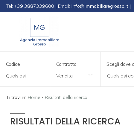
Tel:
+39 3887339600
| Email:
info@immobiliaregrosso.it
|
Codice
IT
EN
DE
SL
Contratto
Qualsiasi
Codice
Contratto
Scegli dove 
HOME
Vendita
Vendita
CHI
SIAMO
Affitto
›
Ti trovi in:
Home
Risultati della ricerca
IMMOBILI
Scegli
RISULTATI DELLA RICERCA
dove
SERVIZI