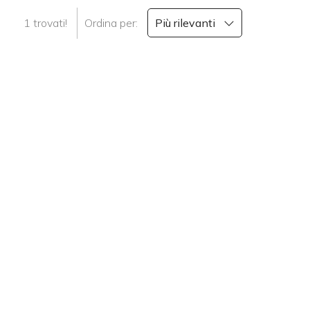
cercare
1 trovati!
Ordina per:
Più rilevanti
CONTATTI
Gorizia
Gorizia
Tipologia
-
multiscelta
Qualsiasi
Residenziali