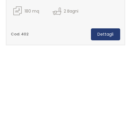
180
mq
2
Bagni
Cod. 402
Dettagli