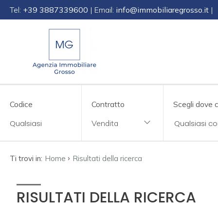
Tel:
+39 3887339600
| Email:
info@immobiliaregrosso.it
|
Codice
IT
EN
DE
SL
Contratto
Qualsiasi
Codice
Contratto
Scegli dove 
HOME
Vendita
Vendita
CHI
SIAMO
Affitto
›
Ti trovi in:
Home
Risultati della ricerca
IMMOBILI
Scegli
RISULTATI DELLA RICERCA
dove
SERVIZI