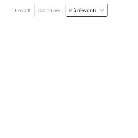
cercare
1 trovati!
Ordina per:
Più rilevanti
CONTATTI
Gorizia
Gorizia
Tipologia
-
multiscelta
Qualsiasi
Residenziali