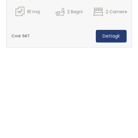
81
mq
2
Bagni
2
Camere
Cod. 567
Dettagli