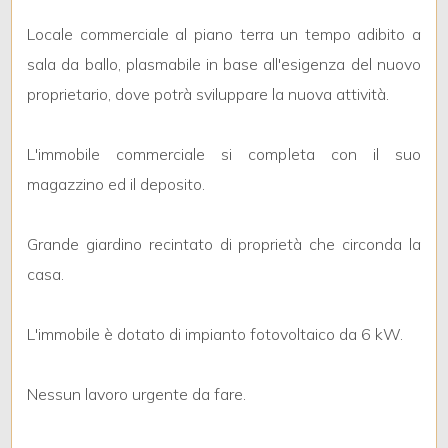
3
Locale commerciale al piano terra un tempo adibito a
4
sala da ballo, plasmabile in base all'esigenza del nuovo
proprietario, dove potrà sviluppare la nuova attività.
5
L'immobile commerciale si completa con il suo
5+
magazzino ed il deposito.
Grande giardino recintato di proprietà che circonda la
Bagni
casa.
minimi
Qualsiasi
L'immobile è dotato di impianto fotovoltaico da 6 kW.
1
Nessun lavoro urgente da fare.
2