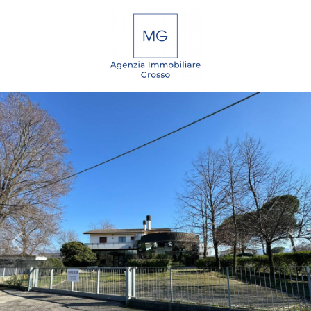
Codice
IT
EN
DE
SL
Contratto
Qualsiasi
HOME
Vendita
CHI
SIAMO
Affitto
IMMOBILI
Scegli
dove
SERVIZI