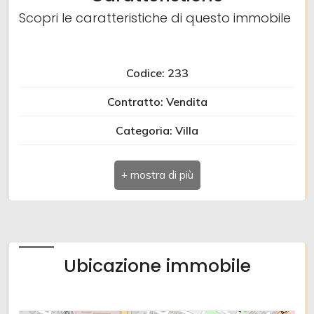
Scopri le caratteristiche di questo immobile
Giardino
Posto auto/Box
Codice: 233
Contratto: Vendita
Balcone/Terrazzo
Categoria: Villa
Ascensore
Indirizzo: VIA TERZA ARMATA
CAP: 34170
Arredato
Comune: Gorizia
Nuova costruzione
Zona: Semicentro
Ubicazione immobile
Totale mq: 500 mq
Lusso
Locali: 8