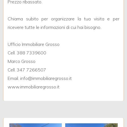
Prezzo ribassato.
3
Chiama subito per organizzare la tua visita e per
ricevere tutte le informazioni di cui hai bisogno.
4
Ufficio Immobiliare Grosso
5
Cell. 388 7339600
Marco Grosso
5+
Cell. 347 7266507
Email. info@immobiliaregrosso.it
Camere
www.immobiliaregrosso.it
minime
Qualsiasi
1