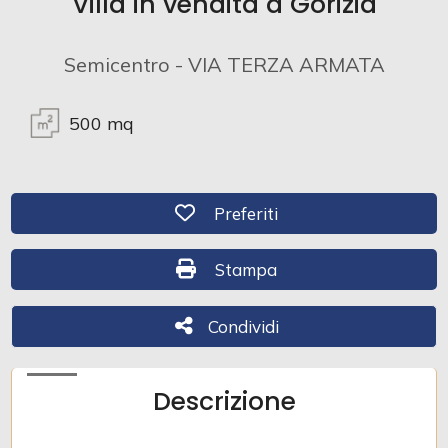
Villa in vendita a Gorizia
Commerciali
Semicentro - VIA TERZA ARMATA
Industriali
500
mq
Terreni
Preferiti: Cod. 233
Preferiti
Prezzo
Stampa: Cod. 233
Stampa
Condividi
Condividi
Descrizione
Totale