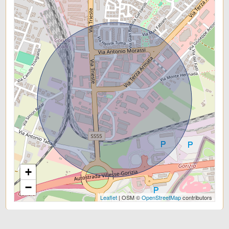
Stato attuale: Libero al rogito
+
−
Leaflet
| OSM ©
OpenStreetMap
contributors