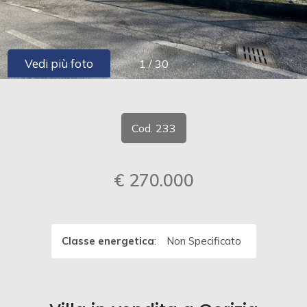
cercare
CONTATTI
Provincia
Vedi più foto
1
/
30
Comune
Cod. 233
€ 270.000
Tipologia
-
multiscelta
Classe energetica
:
Non Specificato
Qualsiasi
Residenziali