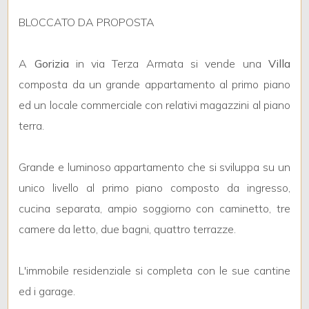
mq
BLOCCATO DA PROPOSTA
A
Gorizia
in via Terza Armata si vende una
Villa
composta da un grande appartamento al primo piano
ed un locale commerciale con relativi magazzini al piano
terra.
Locali
minimi
Grande e luminoso appartamento che si sviluppa su un
unico livello al primo piano composto da ingresso,
Qualsiasi
cucina separata, ampio soggiorno con caminetto, tre
camere da letto, due bagni, quattro terrazze.
1
L'immobile residenziale si completa con le sue cantine
2
ed i garage.