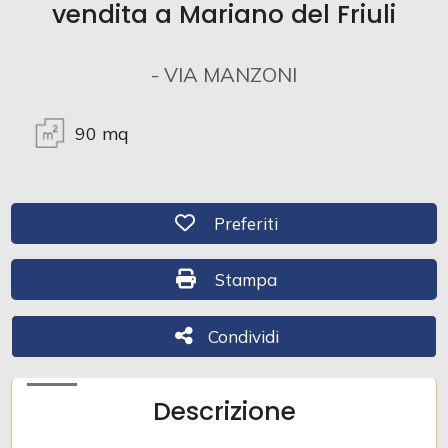
vendita a Mariano del Friuli
Commerciali
- VIA MANZONI
Industriali
90
mq
Terreni
Preferiti: Cod. 256
Preferiti
Prezzo
Stampa: Cod. 256
Stampa
Condividi
Condividi
Descrizione
Totale