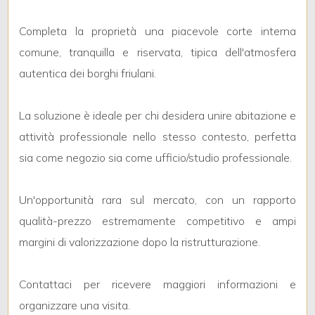
3
Completa la proprietà una piacevole corte interna
4
comune, tranquilla e riservata, tipica dell'atmosfera
autentica dei borghi friulani.
5
La soluzione è ideale per chi desidera unire abitazione e
5+
attività professionale nello stesso contesto, perfetta
sia come negozio sia come ufficio/studio professionale.
Bagni
minimi
Un'opportunità rara sul mercato, con un rapporto
qualità-prezzo estremamente competitivo e ampi
Qualsiasi
margini di valorizzazione dopo la ristrutturazione.
1
Contattaci per ricevere maggiori informazioni e
organizzare una visita.
2