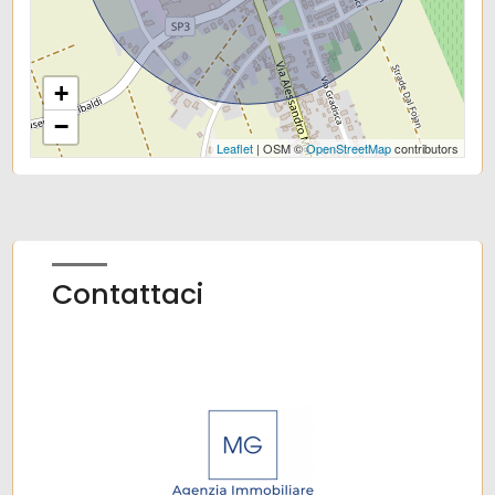
Centri commerciali
Uffici comunali
+
−
Leaflet
| OSM ©
OpenStreetMap
contributors
Contattaci