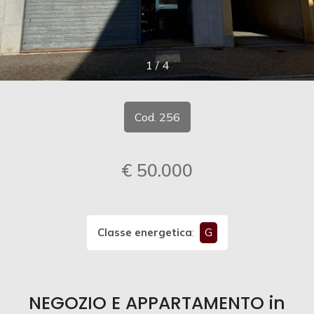
cercare
CONTATTI
Provincia
1
/
4
Comune
Cod. 256
€ 50.000
Tipologia
-
multiscelta
Classe energetica
:
G
Qualsiasi
NEGOZIO E APPARTAMENTO in
Residenziali