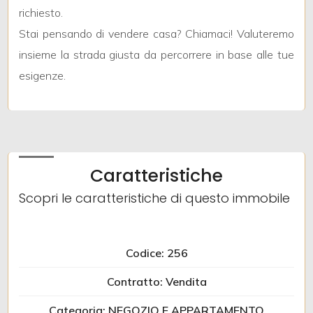
richiesto.
Stai pensando di vendere casa? Chiamaci! Valuteremo
2
insieme la strada giusta da percorrere in base alle tue
esigenze.
3
4
5
Caratteristiche
Scopri le caratteristiche di questo immobile
5+
Altre
Codice: 256
opzioni
Contratto: Vendita
-
multiscelta
Categoria: NEGOZIO E APPARTAMENTO