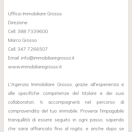
Ufficio Immobiliare Grosso
3
Direzione
Cell. 388 7339600
4
Marco Grosso
Cell. 347 7266507
5
Email. info@immobiliaregrosso.it
www.immobiliaregrosso.it
5+
L'Agenzia Immobiliare Grosso, grazie all'esperienza e
Camere
alle specifiche competenze del titolare e dei suoi
minime
collaboratori, ti accompagnerà nel percorso di
compravendita del tuo immobile. Proverai l'impagabile
Qualsiasi
tranquillità di essere seguito in ogni passo, sapendo
che sarai affiancato fino al rogito, e anche dopo se
1