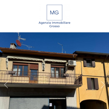
Codice
IT
EN
DE
SL
Contratto
Qualsiasi
HOME
Vendita
CHI
SIAMO
Affitto
IMMOBILI
Scegli
dove
SERVIZI