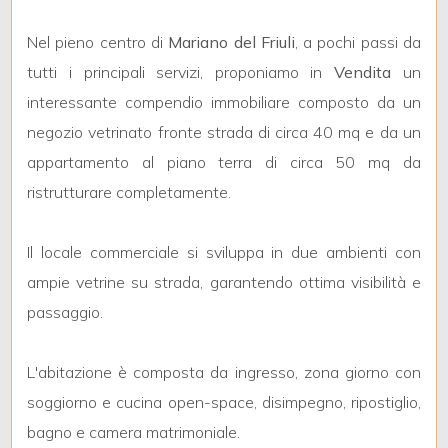
mq
Nel pieno centro di
Mariano del Friuli
, a pochi passi da
tutti i principali servizi, proponiamo in
Vendita
un
interessante compendio immobiliare composto da un
negozio vetrinato fronte strada di circa 40 mq e da un
appartamento al piano terra di circa 50 mq da
ristrutturare completamente.
Locali
minimi
Il locale commerciale si sviluppa in due ambienti con
Qualsiasi
ampie vetrine su strada, garantendo ottima visibilità e
passaggio.
1
L'abitazione è composta da ingresso, zona giorno con
2
soggiorno e cucina open-space, disimpegno, ripostiglio,
bagno e camera matrimoniale.