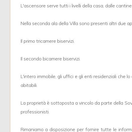
L'ascensore serve tutti i livelli della casa, dalle cantine
3
Nella seconda ala della Villa sono presenti altri due 
4
Il primo tricamere biservizi.
5
Il secondo bicamere biservizi.
5+
L'intero immobile, gli uffici e gli enti residenziali
abitabili.
Camere
minime
La proprietà è sottoposta a vincolo da parte della Sovr
professionisti.
Qualsiasi
Rimaniamo a disposizione per fornire tutte le informaz
1