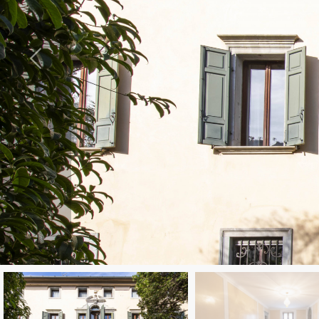
cercare
CONTATTI
Provincia
Comune
Tipologia
-
multiscelta
Qualsiasi
Residenziali