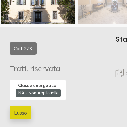
Commerciali
Vedi più foto
Industriali
Sta
Terreni
Cod. 273
Tratt. riservata
Prezzo
Classe energetica
:
NA - Non Applicabile
Lusso
Totale