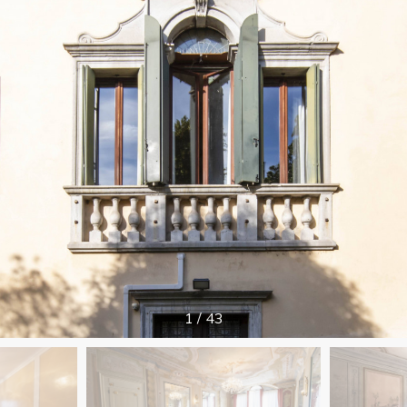
1
/
43