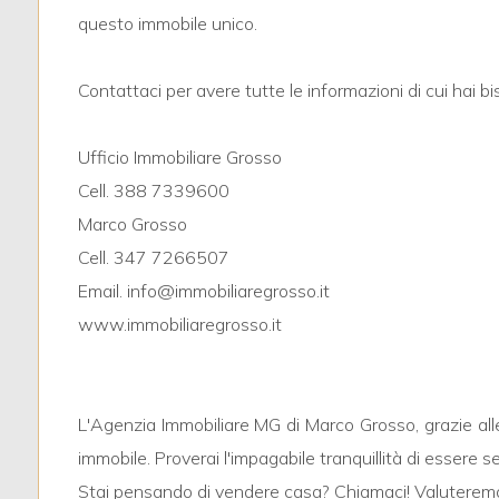
questo immobile unico.
2
Contattaci per avere tutte le informazioni di cui hai bi
3
Ufficio Immobiliare Grosso
4
Cell. 388 7339600
Marco Grosso
5
Cell. 347 7266507
Email. info@immobiliaregrosso.it
5+
www.immobiliaregrosso.it
Altre
L'Agenzia Immobiliare MG di Marco Grosso, grazie all
opzioni
-
immobile. Proverai l'impagabile tranquillità di essere 
multiscelta
Stai pensando di vendere casa? Chiamaci! Valuteremo 