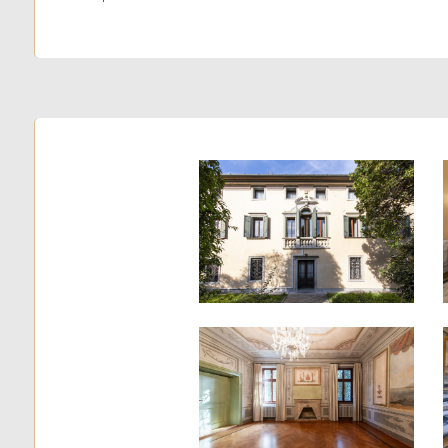
Giardino
Posto auto/Box
Balcone/Terrazzo
Ascensore
Arredato
Nuova costruzione
Lusso