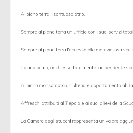
3
Al piano terra il sontuoso atrio.
4
Sempre al piano terra un ufficio con i suoi servizi tot
5
Sempre al piano terra l'accesso alla meravigliosa scala
5+
Il piano primo, anch'esso totalmente indipendente ser
Bagni
minimi
Al piano mansardato un ulteriore appartamento abitab
Qualsiasi
Affreschi attribuiti al Tiepolo e ai suoi allievi della Sc
1
La Camera degli stucchi rappresenta un valore aggiunto
2