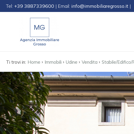
Tel:
+39 3887339600
| Email:
info@immobiliaregrosso.it
|
Codice
IT
EN
DE
SL
Contratto
›
›
›
›
Qualsiasi
Ti trovi in:
Home
Immobili
Udine
Vendita
Stabile/Edifico
HOME
Vendita
CHI
SIAMO
Affitto
IMMOBILI
Scegli
dove
SERVIZI