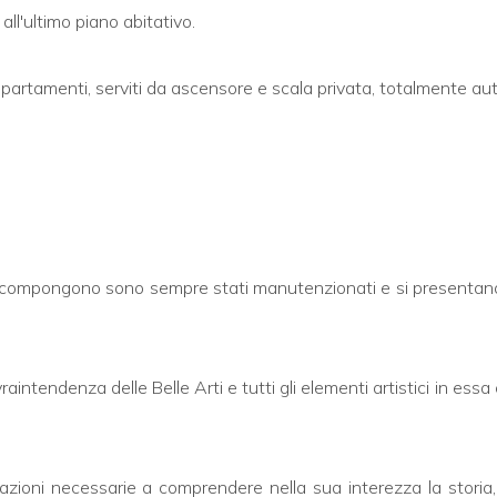
 all'ultimo piano abitativo.
appartamenti, serviti da ascensore e scala privata, totalmente au
 che lo compongono sono sempre stati manutenzionati e si present
aintendenza delle Belle Arti e tutti gli elementi artistici in es
ioni necessarie a comprendere nella sua interezza la storia, l'