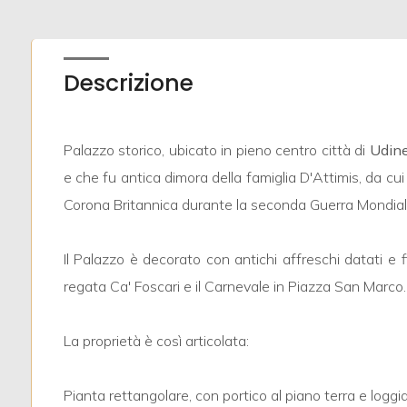
mq
Descrizione
Palazzo storico, ubicato in pieno centro città di
Udin
e che fu antica dimora della famiglia D'Attimis, da cu
Locali
minimi
Corona Britannica durante la seconda Guerra Mondiale,
Qualsiasi
Il Palazzo è decorato con antichi affreschi datati e 
regata Ca' Foscari e il Carnevale in Piazza San Marco.
1
La proprietà è così articolata:
2
Pianta rettangolare, con portico al piano terra e loggia