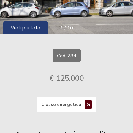
cercare
CONTATTI
Provincia
Vedi più foto
1
/
10
Comune
Cod. 284
€ 125.000
Tipologia
-
multiscelta
Classe energetica
:
G
Qualsiasi
Residenziali