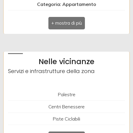
Categoria: Appartamento
Indirizzo: CORSO ITALIA
Comune: Gorizia
Totale mq: 169 mq
Camere: 3
Nelle vicinanze
Bagni: 2
Servizi e infrastrutture della zona
Locali: 7
Piano: 2
Palestre
Riscaldamento: Autonomo
Centri Benessere
Stato attuale: Libero al rogito
Piste Ciclabili
Soffitta: Presente
Parchi Giochi