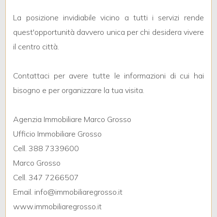
La posizione invidiabile vicino a tutti i servizi rende
3
quest'opportunità davvero unica per chi desidera vivere
il centro città.
4
Contattaci per avere tutte le informazioni di cui hai
5
bisogno e per organizzare la tua visita.
5+
Agenzia Immobiliare Marco Grosso
Ufficio Immobiliare Grosso
Camere
Cell. 388 7339600
minime
Marco Grosso
Cell. 347 7266507
Qualsiasi
Email. info@immobiliaregrosso.it
www.immobiliaregrosso.it
1