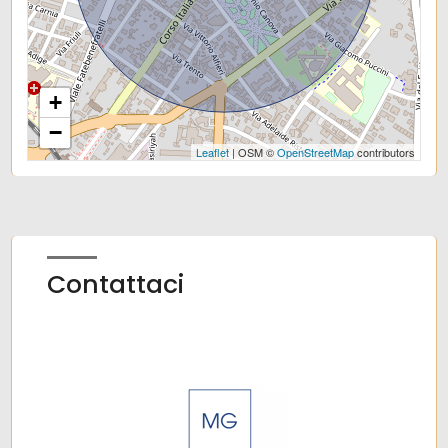
+
−
Leaflet
| OSM ©
OpenStreetMap
contributors
Contattaci