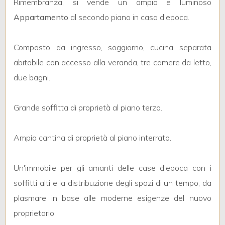
Rimembranza, si vende un ampio e luminoso
3
Appartamento
al secondo piano in casa d'epoca.
4
Composto da ingresso, soggiorno, cucina separata
5
abitabile con accesso alla veranda, tre camere da letto,
due bagni.
5+
Grande soffitta di proprietà al piano terzo.
Bagni
Ampia cantina di proprietà al piano interrato.
minimi
Qualsiasi
Un'immobile per gli amanti delle case d'epoca con i
soffitti alti e la distribuzione degli spazi di un tempo, da
1
plasmare in base alle moderne esigenze del nuovo
proprietario.
2