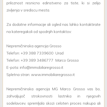
priloznost resnicno edinstveno za tiste, ki si zelijo
zivljenja v srediscu mesta.
Za dodatne informacije ali ogled nas lahko kontaktirate
na kateregakoli od spodnjih kontaktov:
Nepremičninska agencija Grosso
Telefon: +39 388 7339600  Urad
Telefon: +39 389 3486777  Marco Grosso
E-pota: info@immobiliaregrosso.it
Spletna stran: www.immobiliaregrosso.it
Nepremičninska agencija MG Marco Grosso vas bo,
zahvaljujoč strokovnosti lastnika in njegovih
sodelavcev, spremljala skozi celoten proces nakupa ali