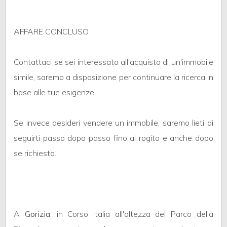
mq
AFFARE CONCLUSO
Contattaci se sei interessato all'acquisto di un'immobile
simile, saremo a disposizione per continuare la ricerca in
base alle tue esigenze.
Locali
minimi
Se invece desideri vendere un immobile, saremo lieti di
seguirti passo dopo passo fino al rogito e anche dopo
Qualsiasi
se richiesto.
1
2
A
Gorizia
, in Corso Italia all'altezza del Parco della