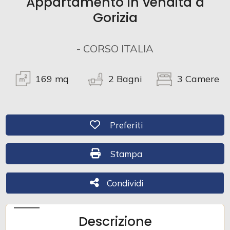
Appartamento in vendita a
Gorizia
Commerciali
- CORSO ITALIA
Industriali
169
mq
2
Bagni
3
Camere
Terreni
Preferiti: Cod. 284
Preferiti
Prezzo
Stampa: Cod. 284
Stampa
Condividi
Condividi
Descrizione
Totale