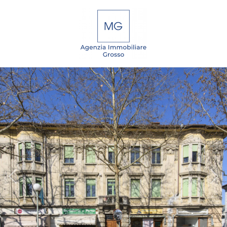
Codice
IT
EN
DE
SL
Contratto
Qualsiasi
HOME
Vendita
CHI
SIAMO
Affitto
IMMOBILI
Scegli
dove
SERVIZI