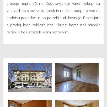
prodaje nepremičnine. Zagotovljen je varen nakup, saj
vas vodimo skozi vsak korak in nudimo podporo vse do
podpisa pogodbe in po potrebi tudi kasneje. Razmiljate
o prodaji hie? Pokličite nas! Skupaj bomo nali najboljo
reitev, ki bo ustrezala vaim potrebam.