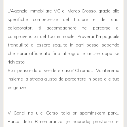
L'Agenzia Immobiliare MG di Marco Grosso, grazie alle
2
specifiche competenze del titolare e dei suoi
collaboratori, ti accompagnerà nel percorso di
3
compravendita del tuo immobile. Proverai l'impagabile
tranquillità di essere seguito in ogni passo, sapendo
4
che sarai affiancato fino al rogito, e anche dopo se
richiesto.
5
Stai pensando di vendere casa? Chiamaci! Valuteremo
insieme la strada giusta da percorrere in base alle tue
5+
esigenze.
Altre
opzioni
V Gorici, na ulici Corso Italia pri spominskem parku
-
Parco della Rimembranza, je naprodaj prostorno in
multiscelta