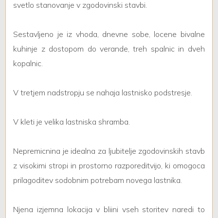
svetlo stanovanje v zgodovinski stavbi.
Giardino
Sestavljeno je iz vhoda, dnevne sobe, locene bivalne
kuhinje z dostopom do verande, treh spalnic in dveh
Posto auto/Box
kopalnic.
Balcone/Terrazzo
V tretjem nadstropju se nahaja lastnisko podstresje.
Ascensore
V kleti je velika lastniska shramba.
Arredato
Nepremicnina je idealna za ljubitelje zgodovinskih stavb
Nuova costruzione
z visokimi stropi in prostorno razporeditvijo, ki omogoca
prilagoditev sodobnim potrebam novega lastnika.
Lusso
Njena izjemna lokacija v bliini vseh storitev naredi to