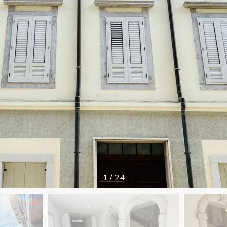
1
/
24