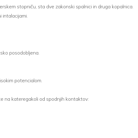
skem stopniču, sta dve zakonski spalnici in druga kopalnica.
intalacijami.
etsko posodobljena.
 visokim potencialom.
te na kateregakoli od spodnjih kontaktov: