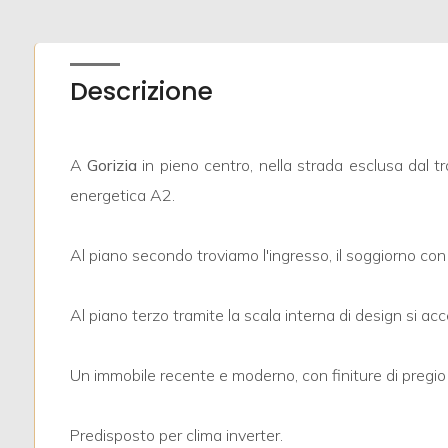
mq
Descrizione
A
Gorizia
in pieno centro, nella strada esclusa dal tr
energetica A2.
Locali
minimi
Al piano secondo troviamo l'ingresso, il soggiorno con a
Qualsiasi
Al piano terzo tramite la scala interna di design si a
1
Un immobile recente e moderno, con finiture di pregio e
2
Predisposto per clima inverter.