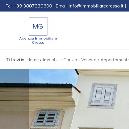
Tel:
+39 3887339600
| Email:
info@immobiliaregrosso.it
|
Codice
IT
EN
DE
SL
Contratto
›
›
›
›
Qualsiasi
Ti trovi in:
Home
Immobili
Gorizia
Vendita
Appartament
HOME
Vendita
CHI
SIAMO
Affitto
IMMOBILI
Scegli
dove
SERVIZI