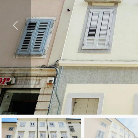
cercare
CONTATTI
Provincia
Comune
Tipologia
-
multiscelta
Qualsiasi
Residenziali