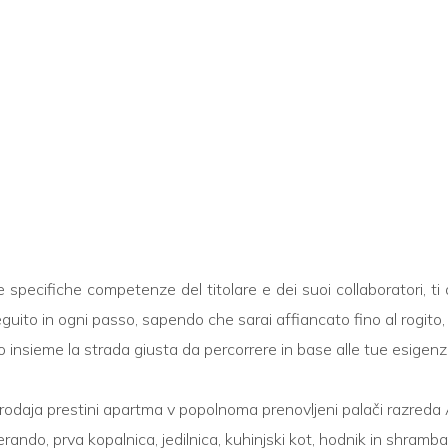
e specifiche competenze del titolare e dei suoi collaboratori, 
seguito in ogni passo, sapendo che sarai affiancato fino al rogito
insieme la strada giusta da percorrere in base alle tue esigenz
e prodaja prestini apartma v popolnoma prenovljeni palači razreda
ndo, prva kopalnica, jedilnica, kuhinjski kot, hodnik in shramba