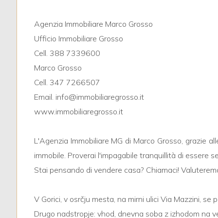
Agenzia Immobiliare Marco Grosso
3
Ufficio Immobiliare Grosso
Cell. 388 7339600
4
Marco Grosso
Cell. 347 7266507
5
Email. info@immobiliaregrosso.it
www.immobiliaregrosso.it
5+
L'Agenzia Immobiliare MG di Marco Grosso, grazie all
Camere
immobile. Proverai l'impagabile tranquillità di essere 
minime
Stai pensando di vendere casa? Chiamaci! Valuteremo 
Qualsiasi
V Gorici, v osrčju mesta, na mirni ulici Via Mazzini, s
Drugo nadstropje: vhod, dnevna soba z izhodom na vera
1