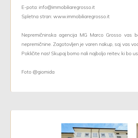
E-pota: info@immobiliaregrosso.it
Giardino
Spletna stran: www.immobiliaregrosso.it
Posto auto/Box
Nepremičninska agencija MG Marco Grosso vas bo, 
nepremičnine. Zagotovljen je varen nakup, saj vas vod
Balcone/Terrazzo
Pokličite nas! Skupaj bomo nali najboljo reitev, ki bo 
Ascensore
Foto @giomida
Arredato
Nuova costruzione
Lusso