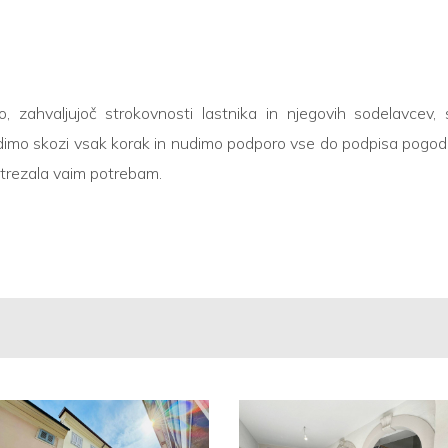
zahvaljujoč strokovnosti lastnika in njegovih sodelavcev, s
imo skozi vsak korak in nudimo podporo vse do podpisa pogodbe i
ustrezala vaim potrebam.