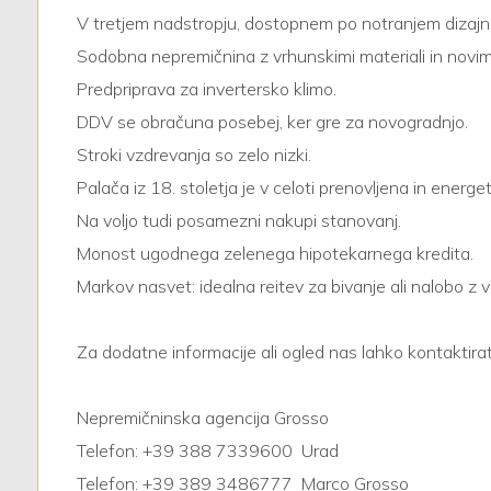
V tretjem nadstropju, dostopnem po notranjem dizajner
Sodobna nepremičnina z vrhunskimi materiali in novimi 
2
Predpriprava za invertersko klimo.
3
DDV se obračuna posebej, ker gre za novogradnjo.
Stroki vzdrevanja so zelo nizki.
4
Palača iz 18. stoletja je v celoti prenovljena in energ
Na voljo tudi posamezni nakupi stanovanj.
5
Monost ugodnega zelenega hipotekarnega kredita.
Markov nasvet: idealna reitev za bivanje ali nalobo z
5+
Za dodatne informacije ali ogled nas lahko kontaktira
Altre
Nepremičninska agencija Grosso
opzioni
-
Telefon: +39 388 7339600  Urad
multiscelta
Telefon: +39 389 3486777  Marco Grosso