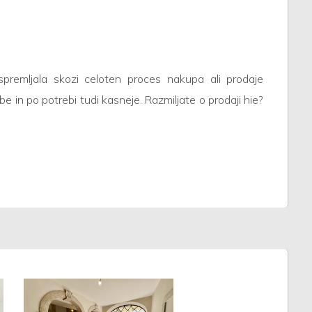
premljala skozi celoten proces nakupa ali prodaje
n po potrebi tudi kasneje. Razmiljate o prodaji hie?