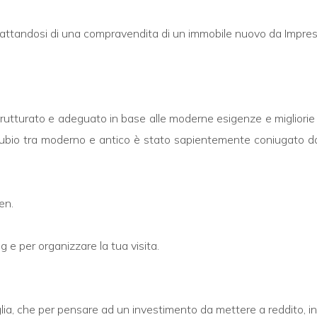
 trattandosi di una compravendita di un immobile nuovo da Impres
strutturato e adeguato in base alle moderne esigenze e miglior
onnubio tra moderno e antico è stato sapientemente coniugato d
en.
ng e per organizzare la tua visita.
lia, che per pensare ad un investimento da mettere a reddito, in 