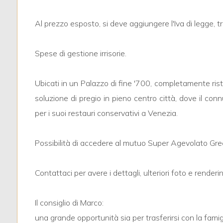
3
Al prezzo esposto, si deve aggiungere l'Iva di legge,
4
Spese di gestione irrisorie.
5
Ubicati in un Palazzo di fine '700, completamente ri
5+
soluzione di pregio in pieno centro città, dove il c
per i suoi restauri conservativi a Venezia.
Bagni
minimi
Possibilità di accedere al mutuo Super Agevolato Gre
Qualsiasi
Contattaci per avere i dettagli, ulteriori foto e renderi
1
Il consiglio di Marco:
una grande opportunità sia per trasferirsi con la famig
2