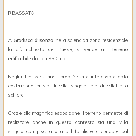
mq
RIBASSATO
A
Gradisca d'Isonzo
, nella splendida zona residenziale
la più richiesta del Paese, si vende un
Terreno
edificabile
di circa 850 mq.
Locali
minimi
Negli ultimi venti anni l'area è stata interessata dalla
Qualsiasi
costruzione di sia di Ville singole che di Villette a
schiera.
1
Grazie alla magnifica esposizione, il terreno permette di
2
realizzare anche in questo contesto sia una Villa
singola con piscina o una bifamiliare circondate dal