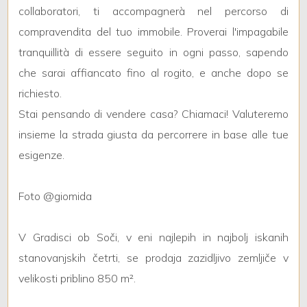
collaboratori, ti accompagnerà nel percorso di
compravendita del tuo immobile. Proverai l'impagabile
3
tranquillità di essere seguito in ogni passo, sapendo
che sarai affiancato fino al rogito, e anche dopo se
4
richiesto.
Stai pensando di vendere casa? Chiamaci! Valuteremo
5
insieme la strada giusta da percorrere in base alle tue
esigenze.
5+
Foto @giomida
Camere
minime
V Gradisci ob Soči, v eni najlepih in najbolj iskanih
stanovanjskih četrti, se prodaja zazidljivo zemljiče v
Qualsiasi
velikosti priblino 850 m².
1