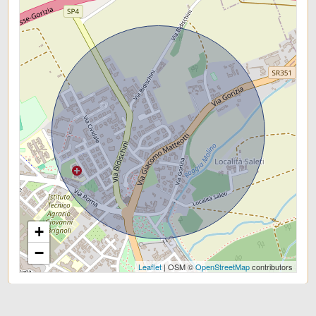
+
−
Leaflet
| OSM ©
OpenStreetMap
contributors