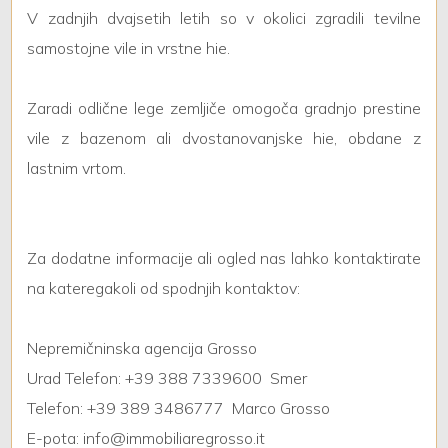
V zadnjih dvajsetih letih so v okolici zgradili tevilne
samostojne vile in vrstne hie.
2
Zaradi odlične lege zemljiče omogoča gradnjo prestine
3
vile z bazenom ali dvostanovanjske hie, obdane z
lastnim vrtom.
4
5
Za dodatne informacije ali ogled nas lahko kontaktirate
5+
na kateregakoli od spodnjih kontaktov:
Nepremičninska agencija Grosso
Altre
Urad Telefon: +39 388 7339600  Smer
opzioni
Telefon: +39 389 3486777  Marco Grosso
-
multiscelta
E-pota: info@immobiliaregrosso.it