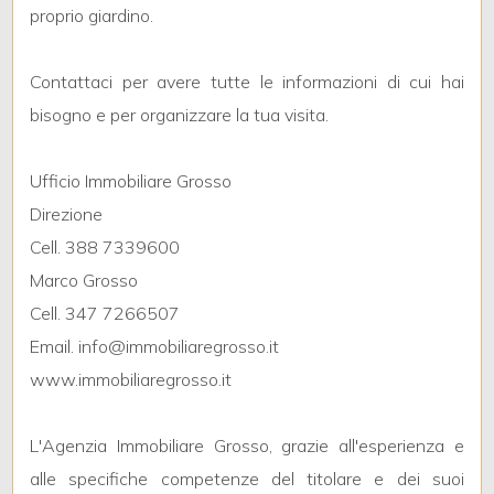
3
proprio giardino.
4
Contattaci per avere tutte le informazioni di cui hai
bisogno e per organizzare la tua visita.
5
Ufficio Immobiliare Grosso
5+
Direzione
Cell. 388 7339600
Bagni
Marco Grosso
minimi
Cell. 347 7266507
Email. info@immobiliaregrosso.it
Qualsiasi
www.immobiliaregrosso.it
1
L'Agenzia Immobiliare Grosso, grazie all'esperienza e
alle specifiche competenze del titolare e dei suoi
2