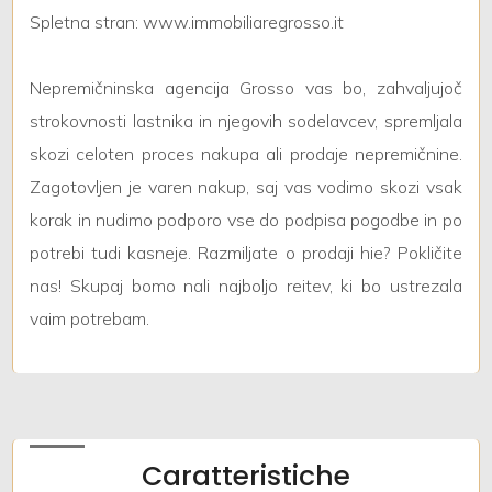
Spletna stran: www.immobiliaregrosso.it
Giardino
Nepremičninska agencija Grosso vas bo, zahvaljujoč
Posto auto/Box
strokovnosti lastnika in njegovih sodelavcev, spremljala
skozi celoten proces nakupa ali prodaje nepremičnine.
Balcone/Terrazzo
Zagotovljen je varen nakup, saj vas vodimo skozi vsak
korak in nudimo podporo vse do podpisa pogodbe in po
Ascensore
potrebi tudi kasneje. Razmiljate o prodaji hie? Pokličite
nas! Skupaj bomo nali najboljo reitev, ki bo ustrezala
Arredato
vaim potrebam.
Nuova costruzione
Lusso
Caratteristiche