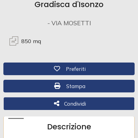
Gradisca d'Isonzo
Commerciali
- VIA MOSETTI
Industriali
850
mq
Terreni
Preferiti: Cod. 393
Preferiti
Prezzo
Stampa: Cod. 393
Stampa
Condividi
Condividi
Descrizione
Totale