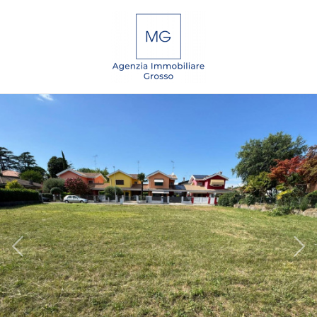
Codice
IT
EN
DE
SL
Contratto
Qualsiasi
HOME
Vendita
CHI
SIAMO
Affitto
IMMOBILI
Scegli
dove
SERVIZI