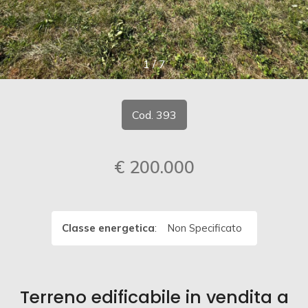
cercare
CONTATTI
Provincia
1
/
7
Comune
Cod. 393
€ 200.000
Tipologia
-
multiscelta
Classe energetica
:
Non Specificato
Qualsiasi
Terreno edificabile in vendita a
Residenziali