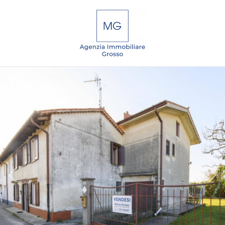
Codice
IT
EN
DE
SL
Contratto
Qualsiasi
HOME
Vendita
CHI
SIAMO
Affitto
IMMOBILI
Scegli
dove
SERVIZI