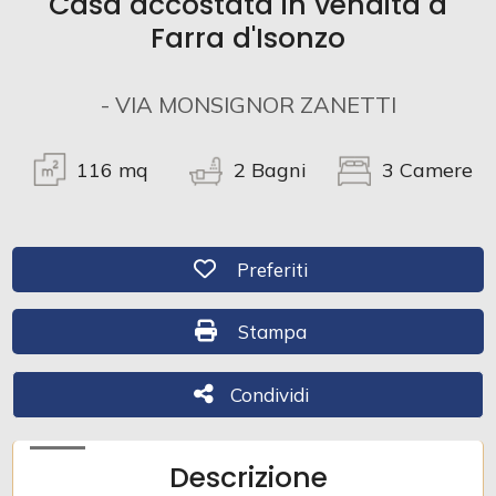
Casa accostata in vendita a
Farra d'Isonzo
Commerciali
- VIA MONSIGNOR ZANETTI
Industriali
116
mq
2
Bagni
3
Camere
Terreni
Preferiti: Cod. 441
Preferiti
Prezzo
Stampa: Cod. 441
Stampa
Condividi
Condividi
Descrizione
Totale