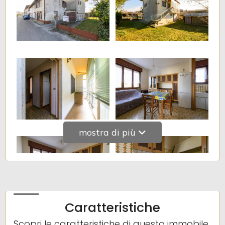
Giardino
Posto auto/Box
Balcone/Terrazzo
Ascensore
mostra di più
Arredato
Nuova costruzione
Lusso
Caratteristiche
Scopri le caratteristiche di questo immobile