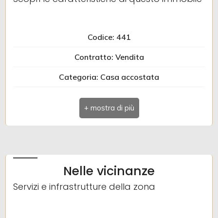
Codice: 441
Contratto: Vendita
Categoria: Casa accostata
Indirizzo: VIA MONSIGNOR ZANETTI
Comune: Farra d'Isonzo
Totale mq: 116 mq
Camere: 3
Nelle vicinanze
Bagni: 2
Servizi e infrastrutture della zona
Locali: 6
Piano: Su due livelli