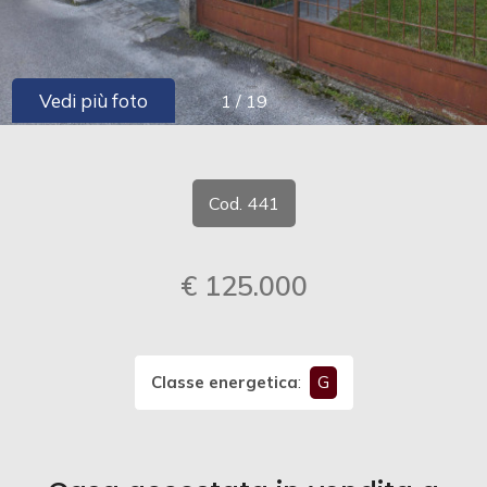
cercare
CONTATTI
Provincia
Vedi più foto
1
/
19
Comune
Cod. 441
€ 125.000
Tipologia
-
multiscelta
Classe energetica
:
G
Qualsiasi
Residenziali