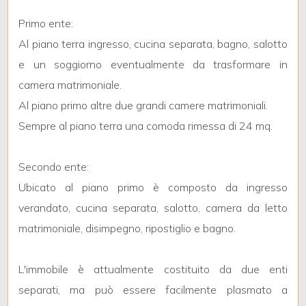
3
Primo ente:
4
Al piano terra ingresso, cucina separata, bagno, salotto
e un soggiorno eventualmente da trasformare in
5
camera matrimoniale.
Al piano primo altre due grandi camere matrimoniali.
5+
Sempre al piano terra una comoda rimessa di 24 mq.
Secondo ente:
Bagni
Ubicato al piano primo è composto da ingresso
minimi
verandato, cucina separata, salotto, camera da letto
Qualsiasi
matrimoniale, disimpegno, ripostiglio e bagno.
1
L'immobile è attualmente costituito da due enti
separati, ma può essere facilmente plasmato a
2