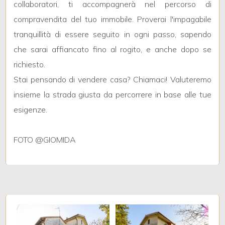
collaboratori, ti accompagnerà nel percorso di
compravendita del tuo immobile. Proverai l'impagabile
2
tranquillità di essere seguito in ogni passo, sapendo
che sarai affiancato fino al rogito, e anche dopo se
3
richiesto.
Stai pensando di vendere casa? Chiamaci! Valuteremo
4
insieme la strada giusta da percorrere in base alle tue
esigenze.
5
FOTO @GIOMIDA
5+
Altre
opzioni
-
multiscelta