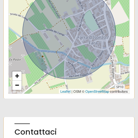
Scuole Medie
Scuole Superiori
Bar
Uffici postali
Centri commerciali
Uffici comunali
+
−
Leaflet
| OSM ©
OpenStreetMap
contributors
Contattaci