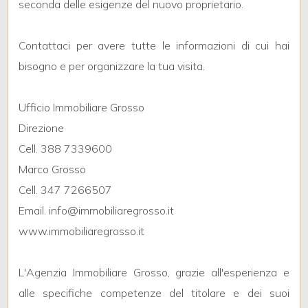
seconda delle esigenze del nuovo proprietario.
3
Contattaci per avere tutte le informazioni di cui hai
bisogno e per organizzare la tua visita.
4
Ufficio Immobiliare Grosso
5
Direzione
Cell. 388 7339600
5+
Marco Grosso
Cell. 347 7266507
Camere
Email. info@immobiliaregrosso.it
minime
www.immobiliaregrosso.it
Qualsiasi
L'Agenzia Immobiliare Grosso, grazie all'esperienza e
alle specifiche competenze del titolare e dei suoi
1