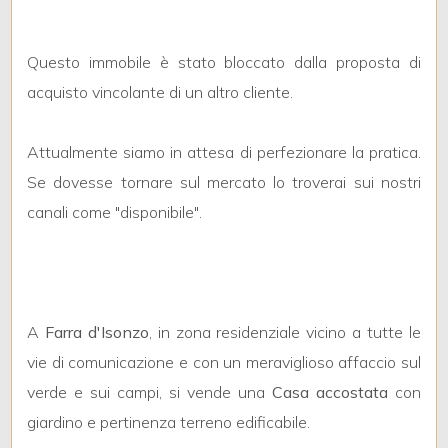
mq
Questo immobile è stato bloccato dalla proposta di
acquisto vincolante di un altro cliente.
Attualmente siamo in attesa di perfezionare la pratica.
Se dovesse tornare sul mercato lo troverai sui nostri
Locali
canali come "disponibile".
minimi
Qualsiasi
A
Farra d'Isonzo
, in zona residenziale vicino a tutte le
1
vie di comunicazione e con un meraviglioso affaccio sul
verde e sui campi, si vende una
Casa accostata
con
2
giardino e pertinenza terreno edificabile.