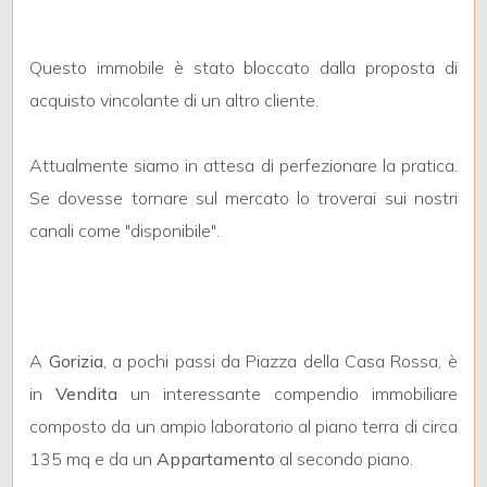
mq
Questo immobile è stato bloccato dalla proposta di
acquisto vincolante di un altro cliente.
Attualmente siamo in attesa di perfezionare la pratica.
Se dovesse tornare sul mercato lo troverai sui nostri
Locali
canali come "disponibile".
minimi
Qualsiasi
A
Gorizia
, a pochi passi da Piazza della Casa Rossa, è
1
in
Vendita
un interessante compendio immobiliare
composto da un ampio laboratorio al piano terra di circa
2
135 mq e da un
Appartamento
al secondo piano.