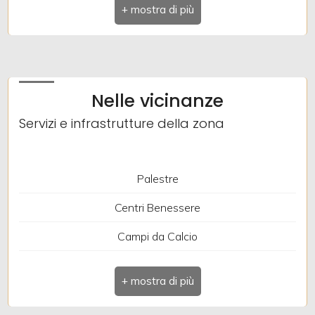
Comune: Gorizia
Totale mq: 193 mq
Camere: 2
Nelle vicinanze
Bagni: 1
Servizi e infrastrutture della zona
Locali: 4
Piano: 2
Palestre
Riscaldamento: Autonomo
Centri Benessere
Stato attuale: Libero al rogito
Campi da Calcio
Terrazzo: Presente
Complessi Sportivi
Campi da Tennis