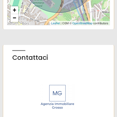
Uffici comunali
+
−
Leaflet
| OSM ©
OpenStreetMap
contributors
Contattaci