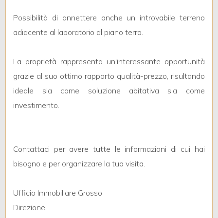
Possibilità di annettere anche un introvabile terreno
3
adiacente al laboratorio al piano terra.
4
La proprietà rappresenta un'interessante opportunità
grazie al suo ottimo rapporto qualità-prezzo, risultando
5
ideale sia come soluzione abitativa sia come
investimento.
5+
Camere
Contattaci per avere tutte le informazioni di cui hai
minime
bisogno e per organizzare la tua visita.
Qualsiasi
Ufficio Immobiliare Grosso
Direzione
1