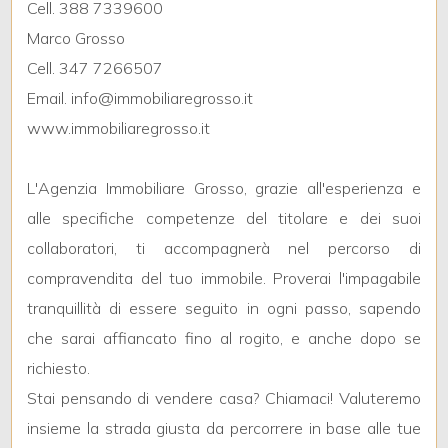
Cell. 388 7339600
Marco Grosso
2
Cell. 347 7266507
Email. info@immobiliaregrosso.it
3
www.immobiliaregrosso.it
4
L'Agenzia Immobiliare Grosso, grazie all'esperienza e
alle specifiche competenze del titolare e dei suoi
5
collaboratori, ti accompagnerà nel percorso di
compravendita del tuo immobile. Proverai l'impagabile
5+
tranquillità di essere seguito in ogni passo, sapendo
che sarai affiancato fino al rogito, e anche dopo se
Altre
richiesto.
opzioni
Stai pensando di vendere casa? Chiamaci! Valuteremo
-
insieme la strada giusta da percorrere in base alle tue
multiscelta