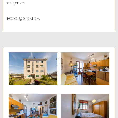
esigenze.
Giardino
FOTO @GIOMIDA
Posto auto/Box
Balcone/Terrazzo
Ascensore
Arredato
Nuova costruzione
Lusso