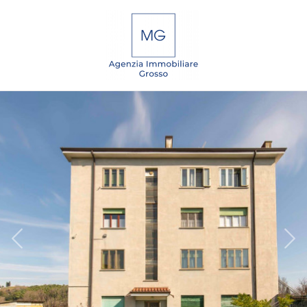
Codice
IT
EN
DE
SL
Contratto
Qualsiasi
HOME
Vendita
CHI
SIAMO
Affitto
IMMOBILI
Scegli
dove
SERVIZI