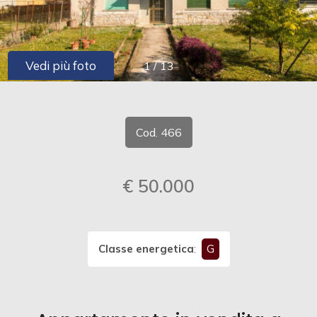
cercare
CONTATTI
Provincia
Vedi più foto
1
/
13
Comune
Cod. 466
€ 50.000
Tipologia
-
multiscelta
Classe energetica
:
G
Qualsiasi
Residenziali