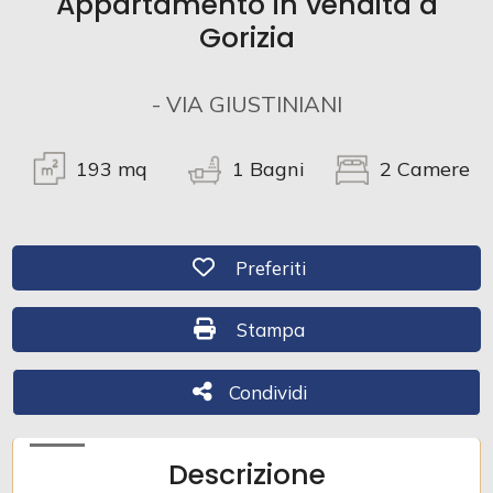
Appartamento in vendita a
Gorizia
Commerciali
- VIA GIUSTINIANI
Industriali
193
mq
1
Bagni
2
Camere
Terreni
Preferiti: Cod. 466
Preferiti
Prezzo
Stampa: Cod. 466
Stampa
Condividi
Condividi
Descrizione
Totale