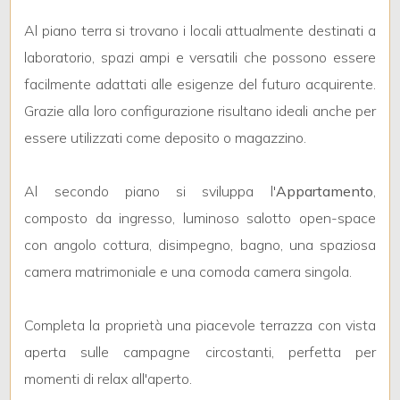
3
Al piano terra si trovano i locali attualmente destinati a
4
laboratorio, spazi ampi e versatili che possono essere
facilmente adattati alle esigenze del futuro acquirente.
5
Grazie alla loro configurazione risultano ideali anche per
essere utilizzati come deposito o magazzino.
5+
Al secondo piano si sviluppa l'
Appartamento
,
composto da ingresso, luminoso salotto open-space
Bagni
con angolo cottura, disimpegno, bagno, una spaziosa
minimi
camera matrimoniale e una comoda camera singola.
Qualsiasi
Completa la proprietà una piacevole terrazza con vista
1
aperta sulle campagne circostanti, perfetta per
momenti di relax all'aperto.
2