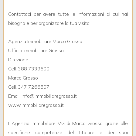
Contattaci per avere tutte le informazioni di cui hai
3
bisogno e per organizzare la tua visita.
4
Agenzia Immobiliare Marco Grosso
Ufficio Immobiliare Grosso
5
Direzione
Cell. 388 7339600
5+
Marco Grosso
Cell. 347 7266507
Camere
Email. info@immobiliaregrosso.it
minime
www.immobiliaregrosso.it
Qualsiasi
L'Agenzia Immobiliare MG di Marco Grosso, grazie alle
specifiche competenze del titolare e dei suoi
1