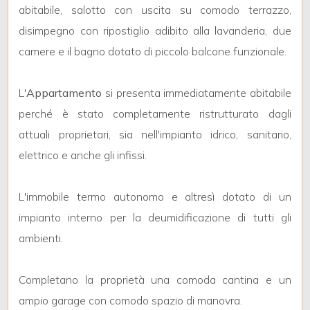
3
abitabile, salotto con uscita su comodo terrazzo,
disimpegno con ripostiglio adibito alla lavanderia, due
4
camere e il bagno dotato di piccolo balcone funzionale.
5
L'
Appartamento
si presenta immediatamente abitabile
perché è stato completamente ristrutturato dagli
5+
attuali proprietari, sia nell'impianto idrico, sanitario,
elettrico e anche gli infissi.
Bagni
minimi
L'immobile termo autonomo e altresì dotato di un
impianto interno per la deumidificazione di tutti gli
Qualsiasi
ambienti.
1
Completano la proprietà una comoda cantina e un
ampio garage con comodo spazio di manovra.
2