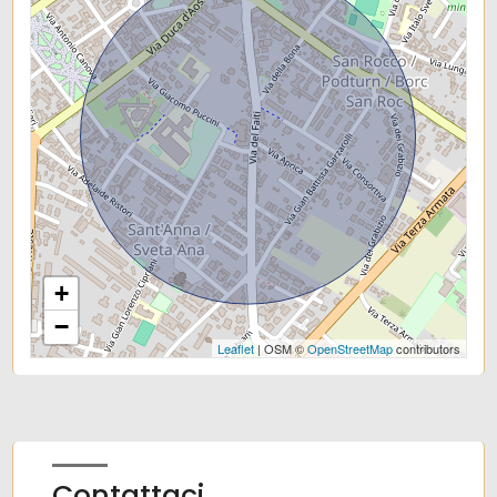
Scuole Medie
Scuole Superiori
Bar
Uffici postali
Centri commerciali
Uffici comunali
+
−
Leaflet
| OSM ©
OpenStreetMap
contributors
Contattaci