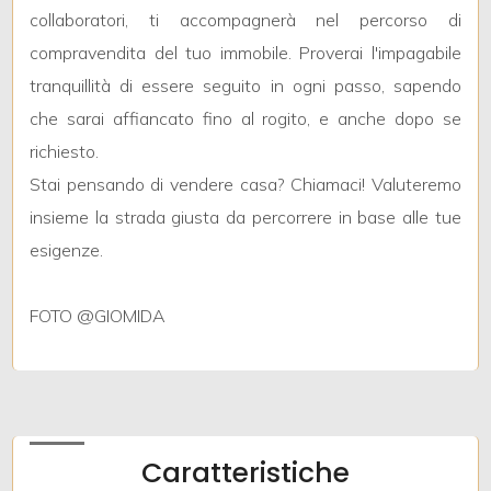
collaboratori, ti accompagnerà nel percorso di
compravendita del tuo immobile. Proverai l'impagabile
2
tranquillità di essere seguito in ogni passo, sapendo
che sarai affiancato fino al rogito, e anche dopo se
3
richiesto.
Stai pensando di vendere casa? Chiamaci! Valuteremo
4
insieme la strada giusta da percorrere in base alle tue
5
esigenze.
5+
FOTO @GIOMIDA
Altre
opzioni
-
Caratteristiche
multiscelta