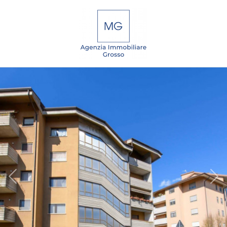
Codice
IT
EN
DE
SL
Contratto
Qualsiasi
HOME
Vendita
CHI
SIAMO
Affitto
IMMOBILI
Scegli
dove
SERVIZI