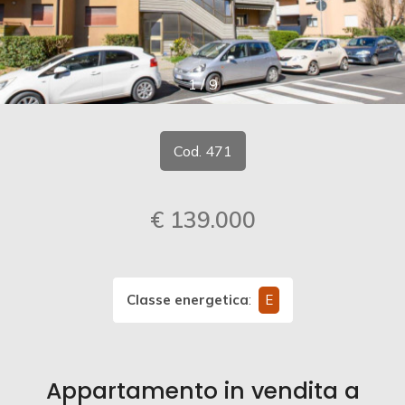
cercare
CONTATTI
Provincia
1
/
9
Comune
Cod. 471
€ 139.000
Tipologia
-
multiscelta
Classe energetica
:
E
Qualsiasi
Appartamento in vendita a
Residenziali