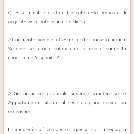
mq
Questo immobile è stato bloccato dalla proposta di
acquisto vincolante di un altro cliente.
Attualmente siamo in attesa di perfezionare la pratica.
Se dovesse tornare sul mercato lo troverai sui nostri
canali come "disponibile".
Locali
minimi
Qualsiasi
A
Gorizia
, in zona centrale, si vende un interessante
1
Appartamento
situato al secondo piano servito da
ascensore.
2
L'immobile è così composto: ingresso, cucina separata