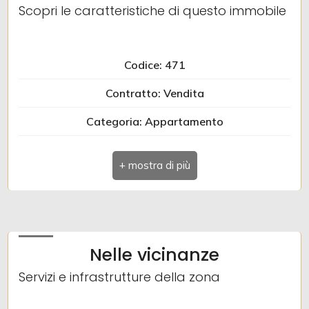
Scopri le caratteristiche di questo immobile
Giardino
Codice: 471
Posto auto/Box
Contratto: Vendita
Balcone/Terrazzo
Categoria: Appartamento
Indirizzo: VIA DEL FAITI
Ascensore
Comune: Gorizia
Arredato
Totale mq: 110 mq
Nuova costruzione
Camere: 2
Nelle vicinanze
Bagni: 2
Lusso
Servizi e infrastrutture della zona
Locali: 5