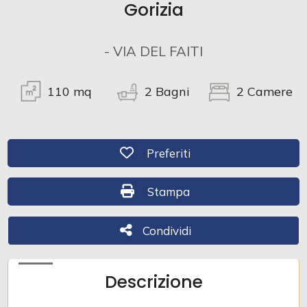
Gorizia
Commerciali
- VIA DEL FAITI
Industriali
110
mq
2
Bagni
2
Camere
Terreni
Preferiti: Cod. 471
Preferiti
Prezzo
Stampa: Cod. 471
Stampa
Condividi
Condividi
Descrizione
Totale