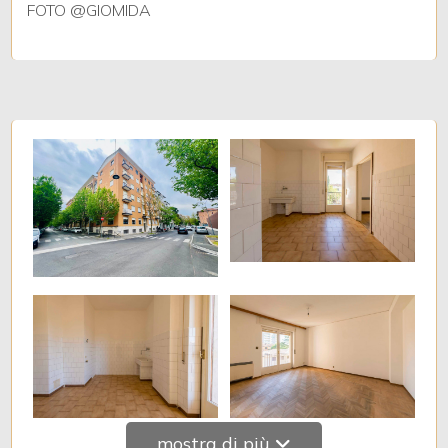
FOTO @GIOMIDA
Giardino
Posto auto/Box
Balcone/Terrazzo
Ascensore
Arredato
Nuova costruzione
Lusso
mostra di più