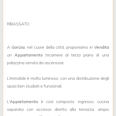
mq
RIBASSATO
A
Gorizia
, nel cuore della città, proponiamo in
Vendita
Locali
un
Appartamento
tricamere al terzo piano di una
minimi
palazzina servita da ascensore.
Qualsiasi
L'immobile è molto luminoso, con una distribuzione degli
spazi ben studiati e funzionali.
1
L'
Appartamento
è così composto: ingresso, cucina
2
separata con accesso diretto alla terrazza, ampio