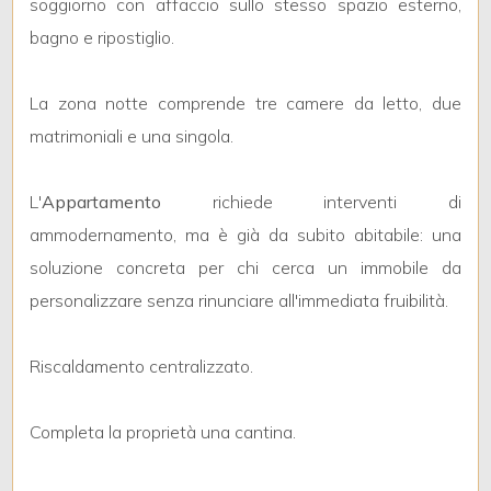
soggiorno con affaccio sullo stesso spazio esterno,
3
bagno e ripostiglio.
4
La zona notte comprende tre camere da letto, due
5
matrimoniali e una singola.
5+
L'
Appartamento
richiede interventi di
ammodernamento, ma è già da subito abitabile: una
soluzione concreta per chi cerca un immobile da
Bagni
personalizzare senza rinunciare all'immediata fruibilità.
minimi
Qualsiasi
Riscaldamento centralizzato.
1
Completa la proprietà una cantina.
2