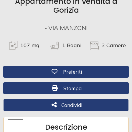
Appartamento in vendita a
Gorizia
Commerciali
- VIA MANZONI
Industriali
107
mq
1
Bagni
3
Camere
Terreni
Preferiti: Cod. 480
Preferiti
Prezzo
Stampa: Cod. 480
Stampa
Condividi
Condividi
Descrizione
Totale