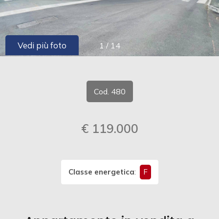
cercare
CONTATTI
Provincia
Vedi più foto
1
/
14
Comune
Cod. 480
€ 119.000
Tipologia
-
multiscelta
Classe energetica
:
F
Qualsiasi
Residenziali