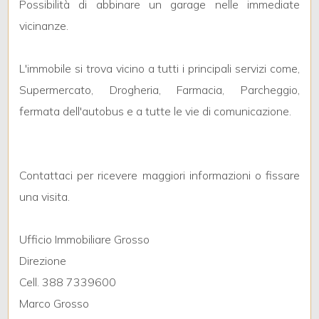
Possibilità di abbinare un garage nelle immediate
vicinanze.
3
L'immobile si trova vicino a tutti i principali servizi come,
4
Supermercato, Drogheria, Farmacia, Parcheggio,
fermata dell'autobus e a tutte le vie di comunicazione.
5
5+
Contattaci per ricevere maggiori informazioni o fissare
una visita.
Camere
minime
Ufficio Immobiliare Grosso
Direzione
Qualsiasi
Cell. 388 7339600
Marco Grosso
1