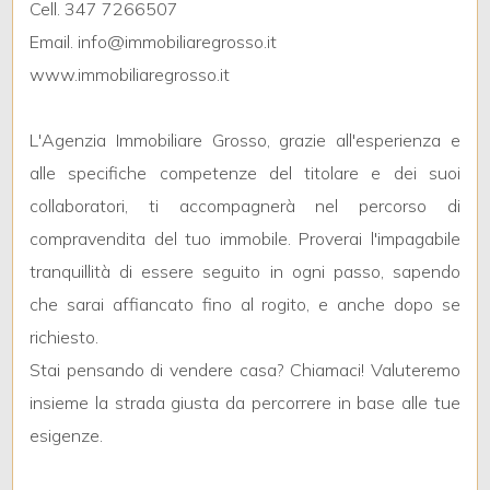
Cell. 347 7266507
Email. info@immobiliaregrosso.it
2
www.immobiliaregrosso.it
3
L'Agenzia Immobiliare Grosso, grazie all'esperienza e
alle specifiche competenze del titolare e dei suoi
4
collaboratori, ti accompagnerà nel percorso di
compravendita del tuo immobile. Proverai l'impagabile
5
tranquillità di essere seguito in ogni passo, sapendo
che sarai affiancato fino al rogito, e anche dopo se
5+
richiesto.
Stai pensando di vendere casa? Chiamaci! Valuteremo
Altre
insieme la strada giusta da percorrere in base alle tue
opzioni
esigenze.
-
multiscelta