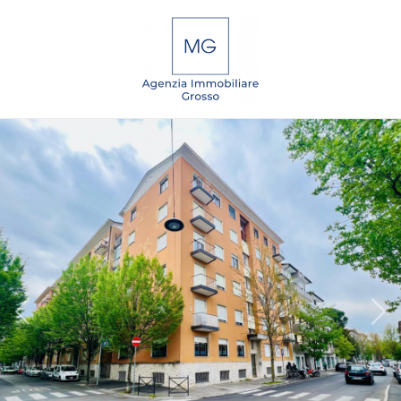
Codice
IT
EN
DE
SL
Contratto
Qualsiasi
HOME
Vendita
CHI
SIAMO
Affitto
IMMOBILI
Scegli
dove
SERVIZI