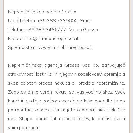
Nepremičninska agencija Grosso
Urad Telefon: +39 388 7339600  Smer
Telefon: +39 389 3486777  Marco Grosso
E-pota: info@immobiliaregrosso.it
Spletna stran: www.immobiliaregrosso.it
Nepremičninska agencija Grosso vas bo, zahvaljujoč
strokovnosti lastnika in njegovih sodelavcev, spremljala
skozi celoten proces nakupa ali prodaje nepremičnine.
Zagotovljen je varen nakup, saj vas vodimo skozi vsak
korak in nudimo podporo vse do podpisa pogodbe in po
potrebi tudi kasneje. Razmiljate o prodaji hie? Pokličite
nas! Skupaj bomo nali najboljo reitev, ki bo ustrezala
vaim potrebam.