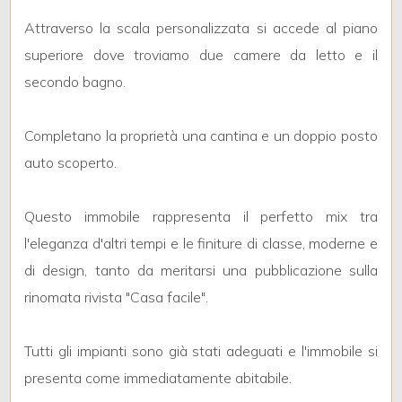
3
Attraverso la scala personalizzata si accede al piano
superiore dove troviamo due camere da letto e il
4
secondo bagno.
5
Completano la proprietà una cantina e un doppio posto
5+
auto scoperto.
Questo immobile rappresenta il perfetto mix tra
Bagni
l'eleganza d'altri tempi e le finiture di classe, moderne e
minimi
di design, tanto da meritarsi una pubblicazione sulla
rinomata rivista "Casa facile".
Qualsiasi
1
Tutti gli impianti sono già stati adeguati e l'immobile si
presenta come immediatamente abitabile.
2