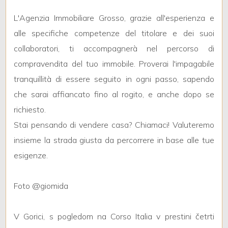
L'Agenzia Immobiliare Grosso, grazie all'esperienza e
2
alle specifiche competenze del titolare e dei suoi
collaboratori, ti accompagnerà nel percorso di
3
compravendita del tuo immobile. Proverai l'impagabile
tranquillità di essere seguito in ogni passo, sapendo
4
che sarai affiancato fino al rogito, e anche dopo se
richiesto.
5
Stai pensando di vendere casa? Chiamaci! Valuteremo
insieme la strada giusta da percorrere in base alle tue
5+
esigenze.
Altre
Foto @giomida
opzioni
-
V Gorici, s pogledom na Corso Italia v prestini četrti
multiscelta