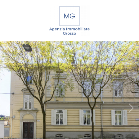
Codice
IT
EN
DE
SL
Contratto
Qualsiasi
HOME
Vendita
CHI
SIAMO
Affitto
IMMOBILI
Scegli
dove
SERVIZI