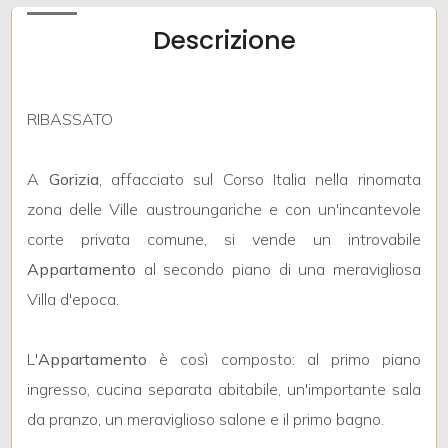
mq
Descrizione
RIBASSATO
A
Gorizia
, affacciato sul Corso Italia nella rinomata
Locali
zona delle Ville austroungariche e con un'incantevole
minimi
corte privata comune, si vende un introvabile
Appartamento
al secondo piano di una meravigliosa
Qualsiasi
Villa d'epoca.
1
L'
Appartamento
è così composto: al primo piano
ingresso, cucina separata abitabile, un'importante sala
2
da pranzo, un meraviglioso salone e il primo bagno.