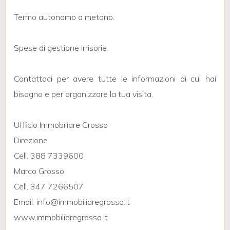
Termo autonomo a metano.
3
Spese di gestione irrisorie.
4
Contattaci per avere tutte le informazioni di cui hai
5
bisogno e per organizzare la tua visita.
5+
Ufficio Immobiliare Grosso
Direzione
Camere
Cell. 388 7339600
minime
Marco Grosso
Cell. 347 7266507
Qualsiasi
Email. info@immobiliaregrosso.it
www.immobiliaregrosso.it
1