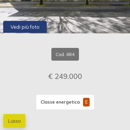
cercare
CONTATTI
Provincia
Vedi più foto
1
/
27
Comune
Cod. 484
€ 249.000
Tipologia
-
multiscelta
Classe energetica
:
E
Qualsiasi
Lusso
Residenziali