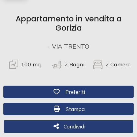
Commerciali
Appartamento in vendita a
Gorizia
Industriali
- VIA TRENTO
Terreni
100
mq
2
Bagni
2
Camere
Prezzo
Preferiti: Cod. 484
Preferiti
Stampa: Cod. 484
Stampa
Condividi
Condividi
Totale