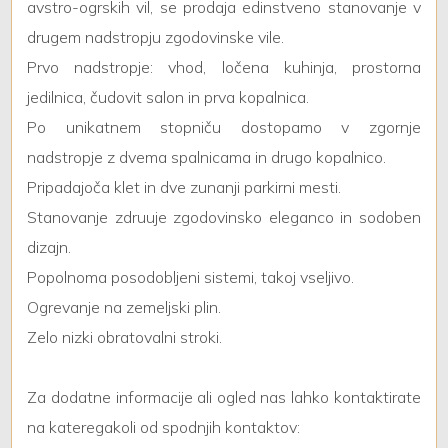
avstro-ogrskih vil, se prodaja edinstveno stanovanje v
drugem nadstropju zgodovinske vile.
Giardino
Prvo nadstropje: vhod, ločena kuhinja, prostorna
jedilnica, čudovit salon in prva kopalnica.
Posto auto/Box
Po unikatnem stopniču dostopamo v zgornje
nadstropje z dvema spalnicama in drugo kopalnico.
Balcone/Terrazzo
Pripadajoča klet in dve zunanji parkirni mesti.
Stanovanje zdruuje zgodovinsko eleganco in sodoben
Ascensore
dizajn.
Arredato
Popolnoma posodobljeni sistemi, takoj vseljivo.
Ogrevanje na zemeljski plin.
Nuova costruzione
Zelo nizki obratovalni stroki.
Lusso
Za dodatne informacije ali ogled nas lahko kontaktirate
na kateregakoli od spodnjih kontaktov: