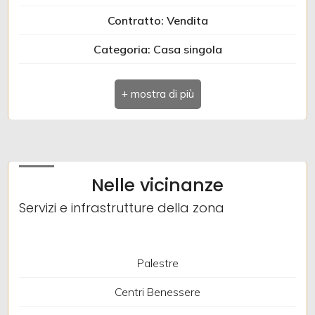
Contratto: Vendita
Categoria: Casa singola
Indirizzo: VIA SREKOL KOSOVEL
Comune: Doberdò del Lago
Totale mq: 146 mq
Camere: 3
Nelle vicinanze
Locali: 7
Servizi e infrastrutture della zona
Piano: Multipiano
Riscaldamento: Autonomo
Palestre
Stato attuale: Libero al rogito
Centri Benessere
Giardino: Privato