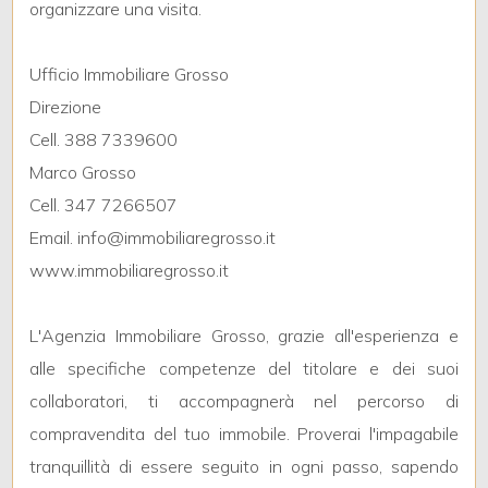
organizzare una visita.
2
Ufficio Immobiliare Grosso
Direzione
3
Cell. 388 7339600
Marco Grosso
4
Cell. 347 7266507
Email. info@immobiliaregrosso.it
5
www.immobiliaregrosso.it
5+
L'Agenzia Immobiliare Grosso, grazie all'esperienza e
alle specifiche competenze del titolare e dei suoi
Altre
collaboratori, ti accompagnerà nel percorso di
opzioni
compravendita del tuo immobile. Proverai l'impagabile
-
tranquillità di essere seguito in ogni passo, sapendo
multiscelta