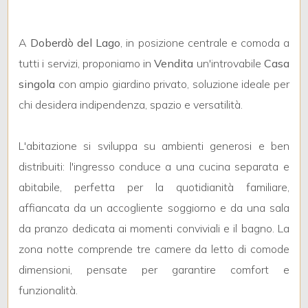
mq
A
Doberdò del Lago
, in posizione centrale e comoda a
tutti i servizi, proponiamo in
Vendita
un'introvabile
Casa
singola
con ampio giardino privato, soluzione ideale per
chi desidera indipendenza, spazio e versatilità.
Locali
L'abitazione si sviluppa su ambienti generosi e ben
minimi
distribuiti: l'ingresso conduce a una cucina separata e
abitabile, perfetta per la quotidianità familiare,
Qualsiasi
affiancata da un accogliente soggiorno e da una sala
da pranzo dedicata ai momenti conviviali e il bagno. La
1
zona notte comprende tre camere da letto di comode
dimensioni, pensate per garantire comfort e
2
funzionalità.