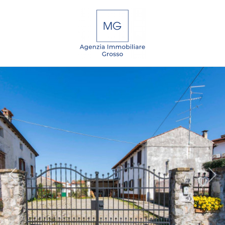
Codice
IT
EN
DE
SL
Contratto
Qualsiasi
HOME
Vendita
CHI
SIAMO
Affitto
IMMOBILI
Scegli
dove
SERVIZI