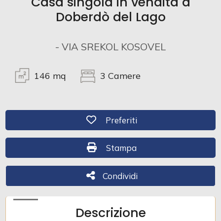
Casa singola in vendita a
Doberdò del Lago
Commerciali
- VIA SREKOL KOSOVEL
Industriali
146
mq
3
Camere
Terreni
Preferiti: Cod. 487
Preferiti
Prezzo
Stampa: Cod. 487
Stampa
Condividi
Condividi
Descrizione
Totale