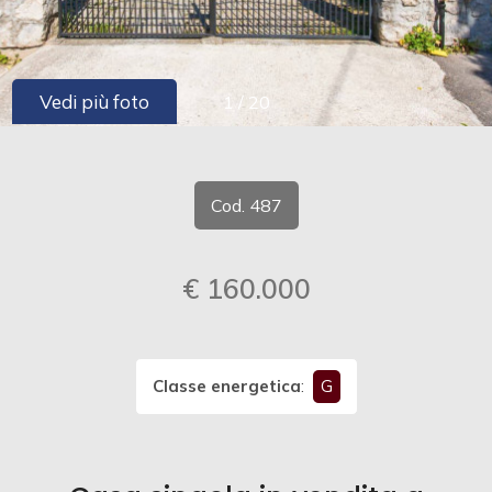
cercare
CONTATTI
Provincia
Vedi più foto
1
/
20
Comune
Cod. 487
€ 160.000
Tipologia
-
multiscelta
Classe energetica
:
G
Qualsiasi
Residenziali