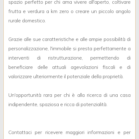
spazio perfetto per chi ama vivere all'aperto, coltivare
frutta e verdura a km zero o creare un piccolo angolo
3
rurale domestico.
4
Grazie alle sue caratteristiche e alle ampie possibilità di
personalizzazione, l'immobile si presta perfettamente a
5
interventi di ristrutturazione, permettendo di
beneficiare delle attuali agevolazioni fiscali e di
5+
valorizzare ulteriormente il potenziale della proprietà.
Camere
Un'opportunità rara per chi è alla ricerca di una casa
minime
indipendente, spaziosa e ricca di potenzialità.
Qualsiasi
Contattaci per ricevere maggiori informazioni e per
1