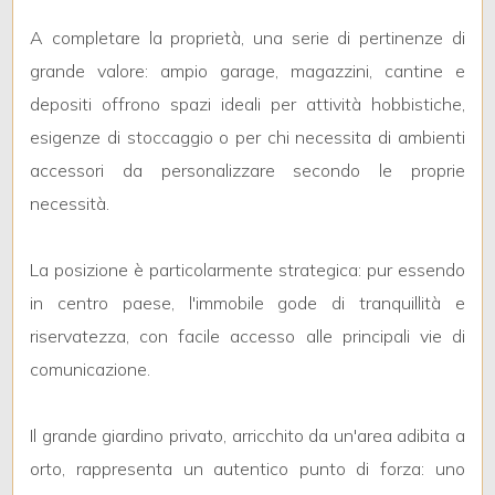
3
A completare la proprietà, una serie di pertinenze di
4
grande valore: ampio garage, magazzini, cantine e
depositi offrono spazi ideali per attività hobbistiche,
5
esigenze di stoccaggio o per chi necessita di ambienti
accessori da personalizzare secondo le proprie
5+
necessità.
La posizione è particolarmente strategica: pur essendo
Bagni
in centro paese, l'immobile gode di tranquillità e
minimi
riservatezza, con facile accesso alle principali vie di
Qualsiasi
comunicazione.
1
Il grande giardino privato, arricchito da un'area adibita a
orto, rappresenta un autentico punto di forza: uno
2