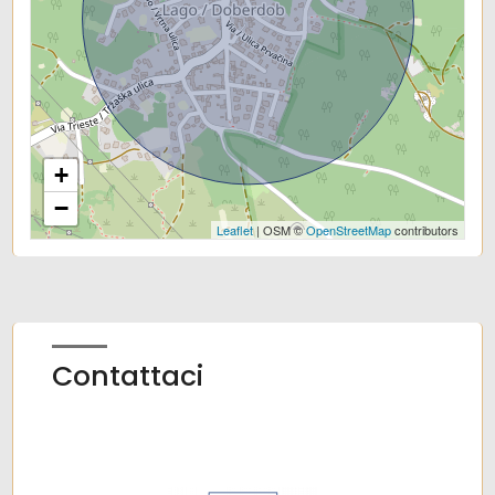
Bar
Uffici postali
Centri commerciali
Uffici comunali
+
−
Leaflet
| OSM ©
OpenStreetMap
contributors
Contattaci