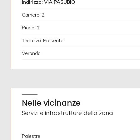
Indirizzo: VIA PASUBIO
Giardino
Camere: 2
Piano: 1
Posto auto/Box
Terrazzo: Presente
Balcone/Terrazzo
Veranda
Ascensore
Arredato
Nelle vicinanze
Nuova costruzione
Servizi e infrastrutture della zona
Lusso
Palestre