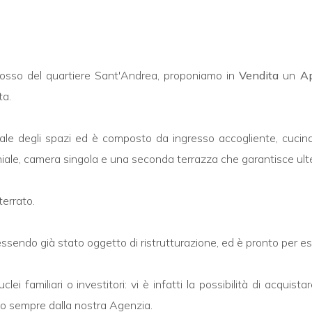
ridosso del quartiere Sant'Andrea, proponiamo in
Vendita
un
A
ta.
nale degli spazi ed è composto da ingresso accogliente, cucin
ale, camera singola e una seconda terrazza che garantisce ulter
errato.
 essendo già stato oggetto di ristrutturazione, ed è pronto per es
 familiari o investitori: vi è infatti la possibilità di acquista
to sempre dalla nostra Agenzia.