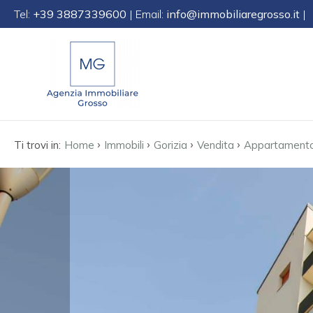
Tel:
+39 3887339600
| Email:
info@immobiliaregrosso.it
|
Codice
IT
EN
DE
SL
Contratto
›
›
›
›
Qualsiasi
Ti trovi in:
Home
Immobili
Gorizia
Vendita
Appartament
HOME
Vendita
CHI
SIAMO
Affitto
IMMOBILI
Scegli
dove
SERVIZI