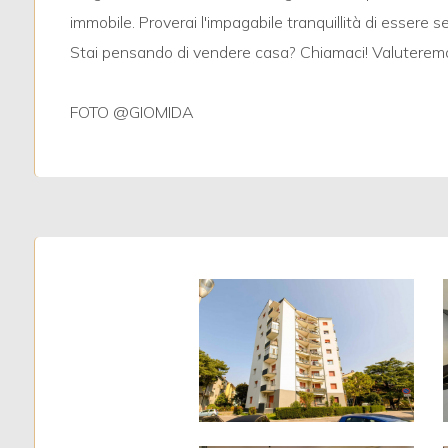
immobile. Proverai l'impagabile tranquillità di essere 
Stai pensando di vendere casa? Chiamaci! Valuteremo 
3
FOTO @GIOMIDA
4
5
5+
Camere
minime
Qualsiasi
1