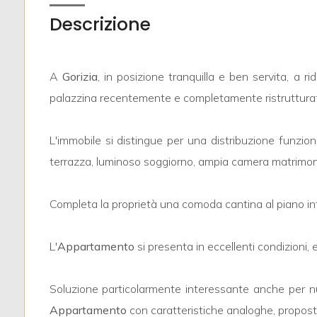
mq
Descrizione
A
Gorizia
, in posizione tranquilla e ben servita, a 
palazzina recentemente e completamente ristruttura
Locali
L'immobile si distingue per una distribuzione funzio
minimi
terrazza, luminoso soggiorno, ampia camera matrimoni
Qualsiasi
Completa la proprietà una comoda cantina al piano int
1
L'
Appartamento
si presenta in eccellenti condizioni,
2
Soluzione particolarmente interessante anche per nuclei
Appartamento
con caratteristiche analoghe, propos