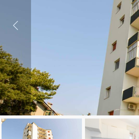
cercare
CONTATTI
Provincia
Comune
Tipologia
-
multiscelta
Qualsiasi
Residenziali