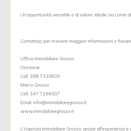
3
Un'opportunità versatile e di valore, ideale sia come 
4
5
Contattaci per ricevere maggiori informazioni o fissare
5+
Ufficio Immobiliare Grosso
Direzione
Bagni
Cell. 388 7339600
minimi
Marco Grosso
Cell. 347 7266507
Qualsiasi
Email. info@immobiliaregrosso.it
www.immobiliaregrosso.it
1
L'Agenzia Immobiliare Grosso, grazie all'esperienza e 
2