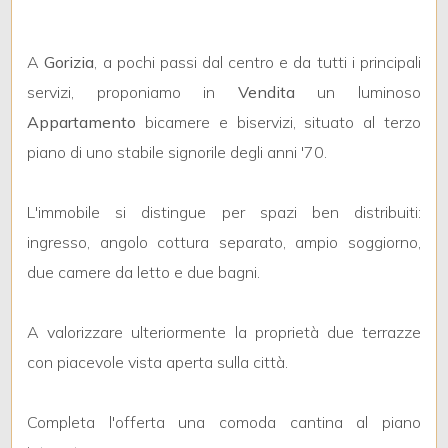
mq
A
Gorizia
, a pochi passi dal centro e da tutti i principali
servizi, proponiamo in
Vendita
un luminoso
Appartamento
bicamere e biservizi, situato al terzo
piano di uno stabile signorile degli anni '70.
Locali
L'immobile si distingue per spazi ben distribuiti:
minimi
ingresso, angolo cottura separato, ampio soggiorno,
due camere da letto e due bagni.
Qualsiasi
A valorizzare ulteriormente la proprietà due terrazze
1
con piacevole vista aperta sulla città.
2
Completa l'offerta una comoda cantina al piano