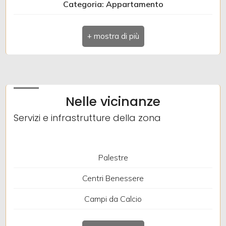
Categoria: Appartamento
Indirizzo: VIA DELLA BONA
Comune: Gorizia
Totale mq: 102 mq
Camere: 2
Nelle vicinanze
Bagni: 2
Servizi e infrastrutture della zona
Locali: 5
Piano: 3
Palestre
Riscaldamento: Autonomo
Centri Benessere
Ascensore: Si
Campi da Calcio
Stato attuale: Libero al rogito
Complessi Sportivi