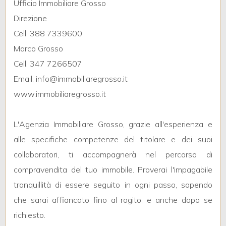
Ufficio Immobiliare Grosso
Direzione
3
Cell. 388 7339600
Marco Grosso
4
Cell. 347 7266507
Email. info@immobiliaregrosso.it
5
www.immobiliaregrosso.it
5+
L'Agenzia Immobiliare Grosso, grazie all'esperienza e
alle specifiche competenze del titolare e dei suoi
Camere
collaboratori, ti accompagnerà nel percorso di
minime
compravendita del tuo immobile. Proverai l'impagabile
tranquillità di essere seguito in ogni passo, sapendo
Qualsiasi
che sarai affiancato fino al rogito, e anche dopo se
richiesto.
1