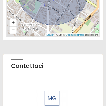
Centri commerciali
Uffici comunali
+
−
Leaflet
| OSM ©
OpenStreetMap
contributors
Contattaci