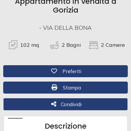
Appartamento in vendita a
Gorizia
Commerciali
- VIA DELLA BONA
Industriali
102
mq
2
Bagni
2
Camere
Terreni
Preferiti: Cod. 492
Preferiti
Prezzo
Stampa: Cod. 492
Stampa
Condividi
Condividi
Descrizione
Totale