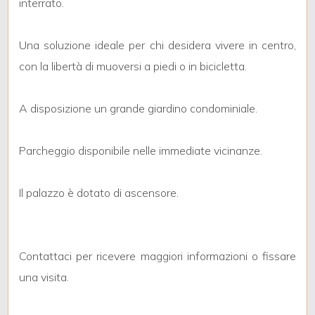
interrato.
3
4
Una soluzione ideale per chi desidera vivere in centro,
con la libertà di muoversi a piedi o in bicicletta.
5
A disposizione un grande giardino condominiale.
5+
Parcheggio disponibile nelle immediate vicinanze.
Bagni
Il palazzo è dotato di ascensore.
minimi
Qualsiasi
Contattaci per ricevere maggiori informazioni o fissare
1
una visita.
2