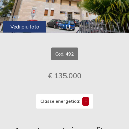
cercare
CONTATTI
Provincia
Vedi più foto
1
/
11
Comune
Cod. 492
€ 135.000
Tipologia
-
multiscelta
Classe energetica
:
F
Qualsiasi
Residenziali