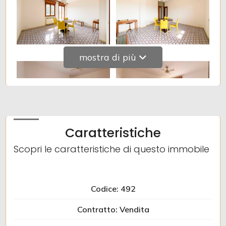
Giardino
Posto auto/Box
mostra di più
Balcone/Terrazzo
Ascensore
Caratteristiche
Arredato
Scopri le caratteristiche di questo immobile
Nuova costruzione
Codice: 492
Lusso
Contratto: Vendita