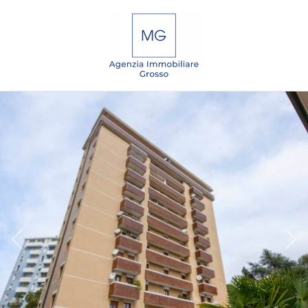
Codice
IT
EN
DE
SL
Contratto
Qualsiasi
HOME
Vendita
CHI
SIAMO
Affitto
IMMOBILI
Scegli
dove
SERVIZI