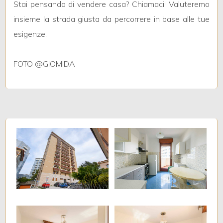
Stai pensando di vendere casa? Chiamaci! Valuteremo
insieme la strada giusta da percorrere in base alle tue
2
esigenze.
3
FOTO @GIOMIDA
4
5
5+
Altre
opzioni
-
multiscelta