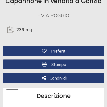
Capannone in vendita a Gorizia
Commerciali
- VIA POGGIO
Industriali
239
mq
Terreni
Preferiti: Cod. 493
Preferiti
Prezzo
Stampa: Cod. 493
Stampa
Condividi
Condividi
Descrizione
Totale