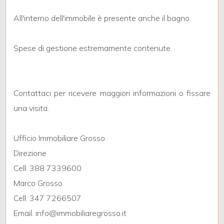
All'interno dell'immobile è presente anche il bagno.
3
Spese di gestione estremamente contenute.
4
5
Contattaci per ricevere maggiori informazioni o fissare
una visita.
5+
Ufficio Immobiliare Grosso
Camere
Direzione
minime
Cell. 388 7339600
Marco Grosso
Qualsiasi
Cell. 347 7266507
Email. info@immobiliaregrosso.it
1