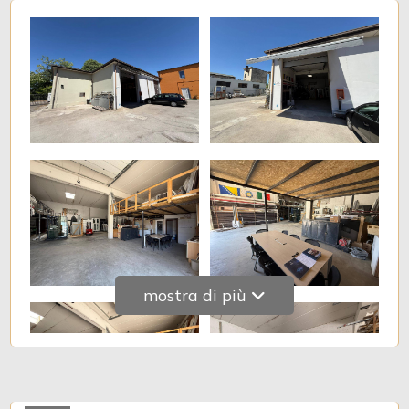
Giardino
Posto auto/Box
Balcone/Terrazzo
Ascensore
Arredato
mostra di più
Nuova costruzione
Lusso