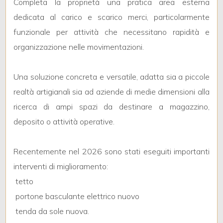
Completa la proprietà una pratica area esterna
3
dedicata al carico e scarico merci, particolarmente
4
funzionale per attività che necessitano rapidità e
organizzazione nelle movimentazioni.
5
Una soluzione concreta e versatile, adatta sia a piccole
5+
realtà artigianali sia ad aziende di medie dimensioni alla
ricerca di ampi spazi da destinare a magazzino,
deposito o attività operative.
Bagni
minimi
Recentemente nel 2026 sono stati eseguiti importanti
Qualsiasi
interventi di miglioramento:
 tetto
1
 portone basculante elettrico nuovo
 tenda da sole nuova.
2