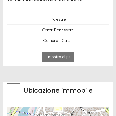
Palestre
Centri Benessere
Campi da Calcio
Complessi Sportivi
Campi da Tennis
Piste Ciclabili
Parchi Giochi
Ubicazione immobile
Stazione Ferroviaria
Trasporti Pubblici
Asilo