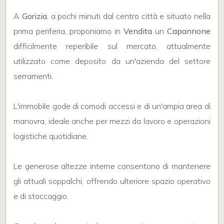
mq
A
Gorizia
, a pochi minuti dal centro città e situato nella
prima periferia, proponiamo in
Vendita
un
Capannone
difficilmente reperibile sul mercato, attualmente
utilizzato come deposito da un'azienda del settore
serramenti.
Locali
L'immobile gode di comodi accessi e di un'ampia area di
minimi
manovra, ideale anche per mezzi da lavoro e operazioni
logistiche quotidiane.
Qualsiasi
Le generose altezze interne consentono di mantenere
1
gli attuali soppalchi, offrendo ulteriore spazio operativo
e di stoccaggio.
2