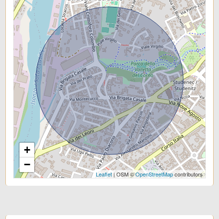
Scuole Elementari
Scuole Medie
Scuole Superiori
Bar
Uffici postali
Centri commerciali
Uffici comunali
+
−
Leaflet
| OSM ©
OpenStreetMap
contributors