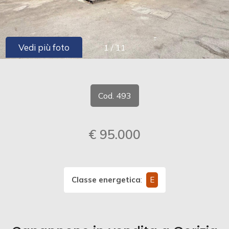
cercare
CONTATTI
Provincia
Vedi più foto
1
/
11
Comune
Cod. 493
€ 95.000
Tipologia
-
multiscelta
Classe energetica
:
E
Qualsiasi
Residenziali