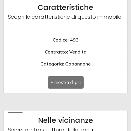
Caratteristiche
Scopri le caratteristiche di questo immobile
Codice: 493
Contratto: Vendita
Categoria: Capannone
Indirizzo: VIA POGGIO
Comune: Gorizia
Totale mq: 239 mq
Stato conservazione: Ottimo
Nelle vicinanze
Area esterna
Servizi e infrastrutture della zona