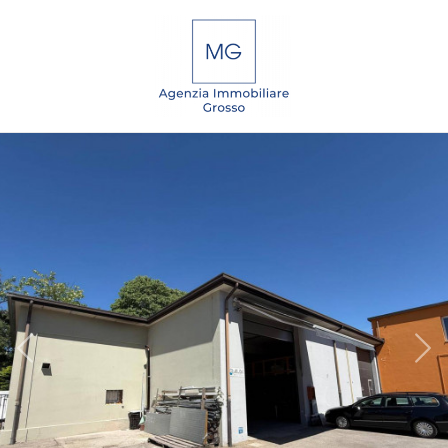
Codice
IT
EN
DE
SL
Contratto
Qualsiasi
HOME
Vendita
CHI
SIAMO
Affitto
IMMOBILI
Scegli
dove
SERVIZI