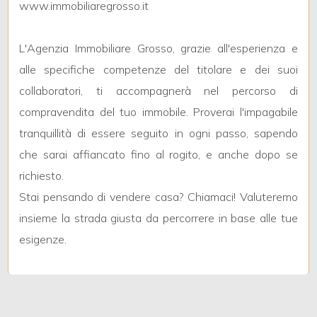
www.immobiliaregrosso.it
2
L'Agenzia Immobiliare Grosso, grazie all'esperienza e
alle specifiche competenze del titolare e dei suoi
3
collaboratori, ti accompagnerà nel percorso di
compravendita del tuo immobile. Proverai l'impagabile
4
tranquillità di essere seguito in ogni passo, sapendo
che sarai affiancato fino al rogito, e anche dopo se
5
richiesto.
Stai pensando di vendere casa? Chiamaci! Valuteremo
5+
insieme la strada giusta da percorrere in base alle tue
esigenze.
Altre
opzioni
-
multiscelta