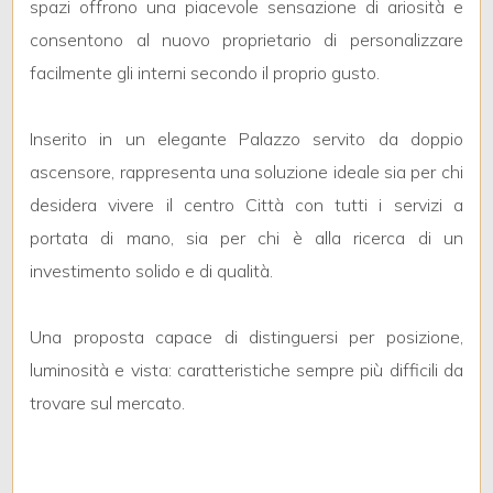
spazi offrono una piacevole sensazione di ariosità e
consentono al nuovo proprietario di personalizzare
3
facilmente gli interni secondo il proprio gusto.
4
Inserito in un elegante Palazzo servito da doppio
ascensore, rappresenta una soluzione ideale sia per chi
5
desidera vivere il centro Città con tutti i servizi a
portata di mano, sia per chi è alla ricerca di un
5+
investimento solido e di qualità.
Camere
Una proposta capace di distinguersi per posizione,
minime
luminosità e vista: caratteristiche sempre più difficili da
trovare sul mercato.
Qualsiasi
1