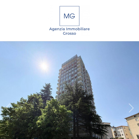
Codice
IT
EN
DE
SL
Contratto
Qualsiasi
HOME
Vendita
CHI
SIAMO
Affitto
IMMOBILI
Scegli
dove
SERVIZI