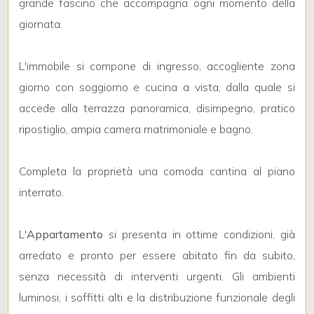
grande fascino che accompagna ogni momento della
3
giornata.
4
L'immobile si compone di ingresso, accogliente zona
5
giorno con soggiorno e cucina a vista, dalla quale si
accede alla terrazza panoramica, disimpegno, pratico
5+
ripostiglio, ampia camera matrimoniale e bagno.
Completa la proprietà una comoda cantina al piano
Bagni
interrato.
minimi
Qualsiasi
L'
Appartamento
si presenta in ottime condizioni, già
arredato e pronto per essere abitato fin da subito,
1
senza necessità di interventi urgenti. Gli ambienti
luminosi, i soffitti alti e la distribuzione funzionale degli
2