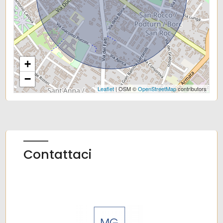
Uffici postali
Centri commerciali
Uffici comunali
+
−
Leaflet
| OSM ©
OpenStreetMap
contributors
Contattaci