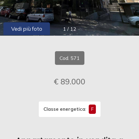
cercare
CONTATTI
Provincia
Vedi più foto
1
/
12
Comune
Cod. 571
€ 89.000
Tipologia
-
multiscelta
Classe energetica
:
F
Qualsiasi
Residenziali