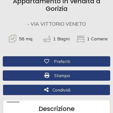
Appartamento in vendita a
Gorizia
Commerciali
- VIA VITTORIO VENETO
Industriali
58
mq
1
Bagni
1
Camere
Terreni
Preferiti: Cod. 571
Preferiti
Prezzo
Stampa: Cod. 571
Stampa
Condividi
Condividi
Descrizione
Totale