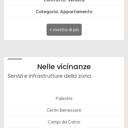
Categoria: Appartamento
Indirizzo: VIA VITTORIO VENETO
Comune: Gorizia
Totale mq: 58 mq
Camere: 1
Nelle vicinanze
Bagni: 1
Servizi e infrastrutture della zona
Locali: 3
Piano: 10
Palestre
Riscaldamento: Centralizzato
Centri Benessere
Ascensore: Si
Campi da Calcio