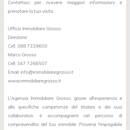
Contattaci per ricevere maggiori informazioni e
prenotare la tua visita.
2
Ufficio Immobiliare Grosso
3
Direzione
Cell. 388 7339600
4
Marco Grosso
Cell. 347 7266507
5
Email. info@immobiliaregrosso.it
www.immobiliaregrosso.it
5+
L'Agenzia Immobiliare Grosso, grazie all'esperienza e
Altre
alle specifiche competenze del titolare e dei suoi
opzioni
collaboratori, ti accompagnerà nel percorso di
-
compravendita del tuo immobile. Proverai l'impagabile
multiscelta