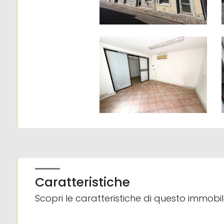
2
3
4
5
5+
Altre
Caratteristiche
opzioni
Scopri le caratteristiche di questo immobi
-
multiscelta