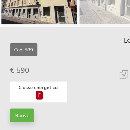
Commerciali
Vedi più foto
Industriali
L
Terreni
Cod. 589
€ 590
Prezzo
Classe energetica
:
F
Nuovo
Totale