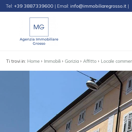
Tel:
+39 3887339600
| Email:
info@immobiliaregrosso.it
|
Codice
IT
EN
DE
SL
Contratto
›
›
›
›
Qualsiasi
Ti trovi in:
Home
Immobili
Gorizia
Affitto
Locale commer
HOME
Vendita
CHI
SIAMO
Affitto
IMMOBILI
Scegli
dove
SERVIZI