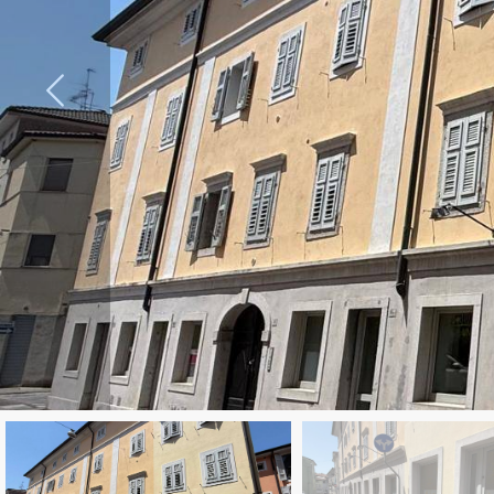
cercare
CONTATTI
Provincia
Comune
Tipologia
-
multiscelta
Qualsiasi
Residenziali