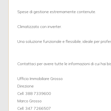
3
Spese di gestione estremamente contenute.
4
Climatizzato con inverter.
5
Una soluzione funzionale e flessibile, ideale per profes
5+
Bagni
Contattaci per avere tutte le informazioni di cui hai b
minimi
Ufficio Immobiliare Grosso
Qualsiasi
Direzione
Cell. 388 7339600
1
Marco Grosso
Cell. 347 7266507
2