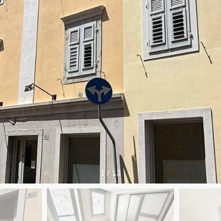
1
/
13