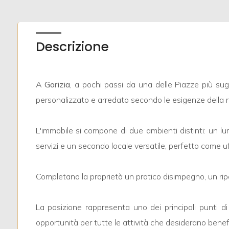
mq
Descrizione
A
Gorizia
, a pochi passi da una delle Piazze più su
personalizzato e arredato secondo le esigenze della n
Locali
minimi
L'immobile si compone di due ambienti distinti: un lum
Qualsiasi
servizi e un secondo locale versatile, perfetto come uf
1
Completano la proprietà un pratico disimpegno, un ripos
2
La posizione rappresenta uno dei principali punti di 
opportunità per tutte le attività che desiderano benef