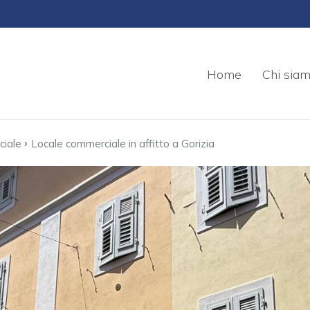
Home
Chi sia
›
ciale
Locale commerciale in affitto a Gorizia