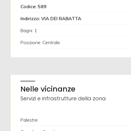
Codice: 589
Giardino
Indirizzo: VIA DEI RABATTA
Posto auto/Box
Bagni: 1
Posizione: Centrale
Balcone/Terrazzo
Ascensore
Arredato
Nelle vicinanze
Nuova costruzione
Servizi e infrastrutture della zona
Lusso
Palestre