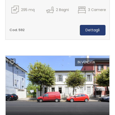
295
mq
2
Bagni
3
Camere
Cod. 592
Dettagli
IN VENDITA