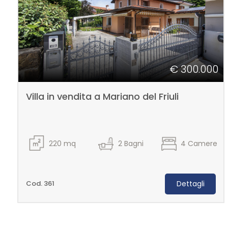
3
4
5
€ 300.000
5+
Villa in vendita a Mariano del Friuli
Bagni
minimi
220
mq
2
Bagni
4
Camere
Qualsiasi
Cod. 361
Dettagli
1
2