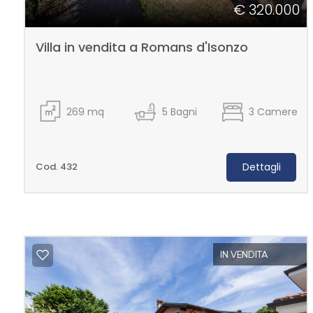
mq
€ 320.000
Villa in vendita a Romans d'Isonzo
269
mq
5
Bagni
3
Camere
Locali
minimi
Cod. 432
Dettagli
Qualsiasi
1
IN VENDITA
2