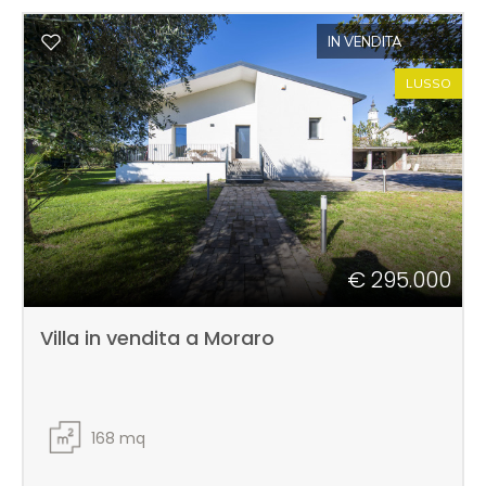
IN VENDITA
LUSSO
€ 295.000
Villa in vendita a Moraro
168
mq