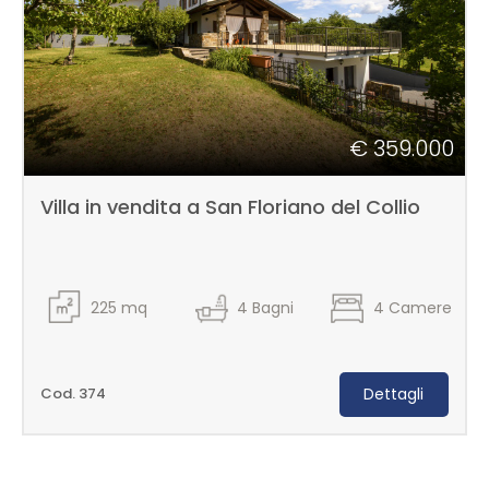
€ 359.000
Villa in vendita a San Floriano del Collio
225
mq
4
Bagni
4
Camere
Cod. 374
Dettagli