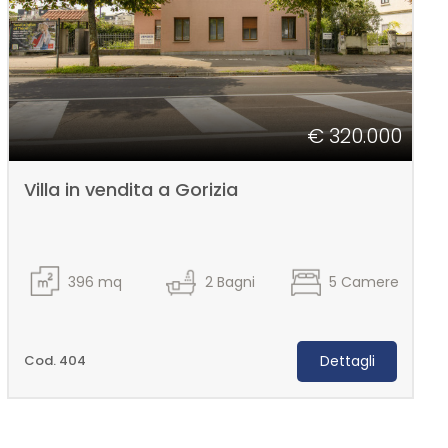
€ 320.000
Villa in vendita a Gorizia
396
mq
2
Bagni
5
Camere
Cod. 404
Dettagli