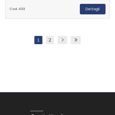
Cod. 433
Dettagli
1
2