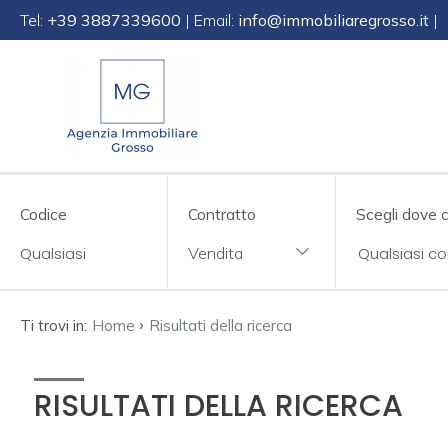
Tel:
+39 3887339600
| Email:
info@immobiliaregrosso.it
|
Codice
IT
EN
DE
SL
Contratto
Qualsiasi
Codice
Contratto
Scegli dove 
HOME
Vendita
Vendita
CHI
SIAMO
Affitto
›
Ti trovi in:
Home
Risultati della ricerca
IMMOBILI
Scegli
RISULTATI DELLA RICERCA
dove
SERVIZI