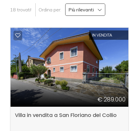
cercare
18 trovati!
Ordina per:
Più rilevanti
CONTATTI
Provincia
Comune
IN VENDITA
Tipologia
-
multiscelta
€ 289.000
Qualsiasi
Villa in vendita a San Floriano del Collio
Residenziali