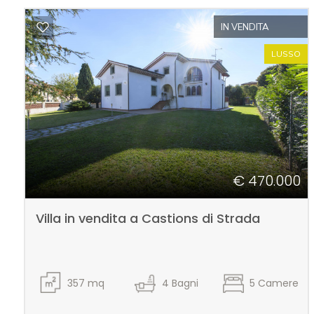
IN VENDITA
3
LUSSO
4
5
5+
€ 470.000
Camere
Villa in vendita a Castions di Strada
minime
Qualsiasi
357
mq
4
Bagni
5
Camere
1