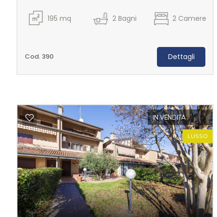
195
mq
2
Bagni
2
Camere
Commerciali
Industriali
Cod. 390
Dettagli
Terreni
IN VENDITA
Prezzo
LUSSO
Totale