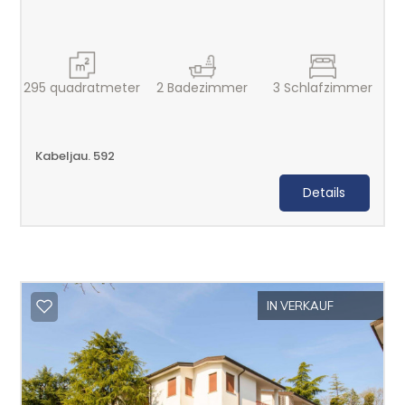
295
quadratmeter
2
Badezimmer
3
Schlafzimmer
Kabeljau. 592
Details
IN VERKAUF