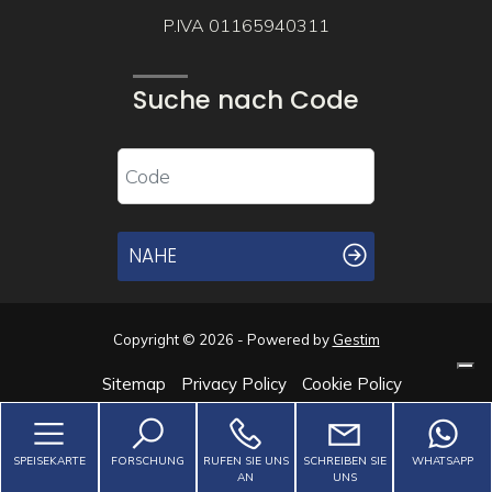
P.IVA 01165940311
Suche nach Code
NAHE
Copyright © 2026 - Powered by
Gestim
Sitemap
Privacy Policy
Cookie Policy
Zurück nach oben
SPEISEKARTE
FORSCHUNG
RUFEN SIE UNS
SCHREIBEN SIE
WHATSAPP
AN
UNS