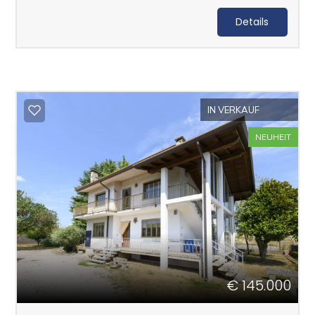
Beliebig
Details
Wohnen
Werbespots
IN VERKAUF
Länder
NEUHEIT
Preis
€ 145.000