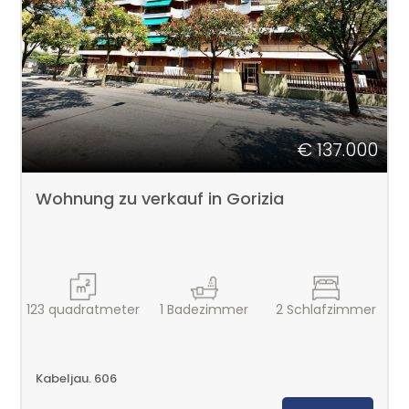
Mehrfachauswahl
Garten
Parkplatz/Garage
€ 137.000
Balkon/Terrasse
Wohnung zu verkauf in Gorizia
Aufzug
Möbliert
123
quadratmeter
1
Badezimmer
2
Schlafzimmer
Neubau
Luxus
Kabeljau. 606