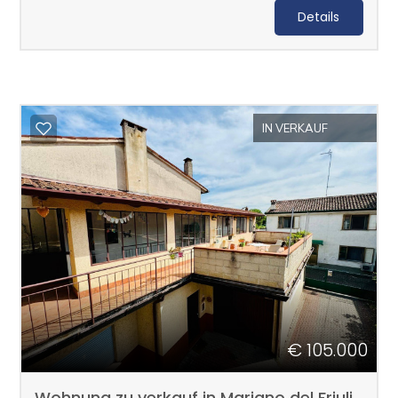
Details
3
4
IN VERKAUF
5
5+
Mindestanzahl
an
Zimmern
€ 105.000
Beliebig
Wohnung zu verkauf in Mariano del Friuli