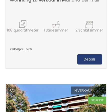
1
2
108
quadratmeter
1
Badezimmer
2
Schlafzimmer
3
4
Kabeljau. 576
Details
5
5+
IN VERKAUF
Weitere
NEUHEIT
Optionen
-