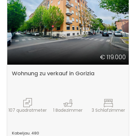
Sie
DIENSTLEISTUNGEN
den
Suchbereich
aus.
KONTAKTE
Provinz
€ 119.000
Gemeinsam
Wohnung zu verkauf in Gorizia
Immobilientyp
107
quadratmeter
1
Badezimmer
3
Schlafzimmer
-
Mehrfachauswahl
Kabeljau. 480