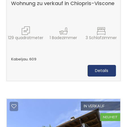
Gesamtfläche
Wohnung zu verkauf in Chiopris-Viscone
m²
129
quadratmeter
1
Badezimmer
3
Schlafzimmer
Kabeljau. 609
Mindestvoraussetzungen
Details
Beliebig
1
IN VERKAUF
2
NEUHEIT