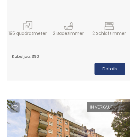
195
quadratmeter
2
Badezimmer
2
Schlafzimmer
Kabeljau. 390
Details
IN VERKAUF