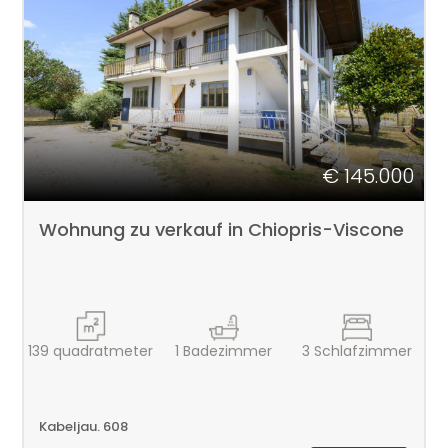
3
4
5
€ 145.000
5+
Wohnung zu verkauf in Chiopris-Viscone
Minimale
Badezimmer
Beliebig
139
quadratmeter
1
Badezimmer
3
Schlafzimmer
1
Kabeljau. 608
2