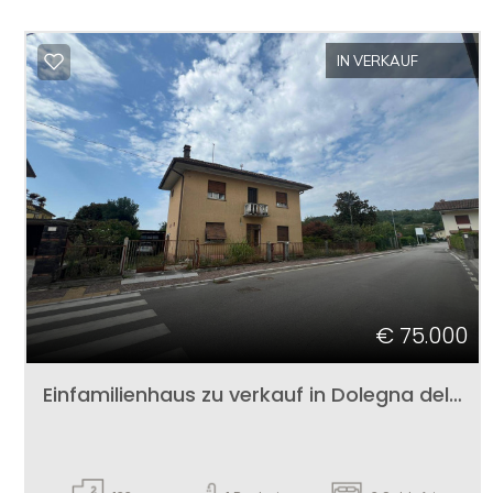
Mehrfachauswahl
IN VERKAUF
Garten
Parkplatz/Garage
Balkon/Terrasse
Aufzug
Möbliert
€ 75.000
Einfamilienhaus zu verkauf in Dolegna del Collio
Neubau
Luxus