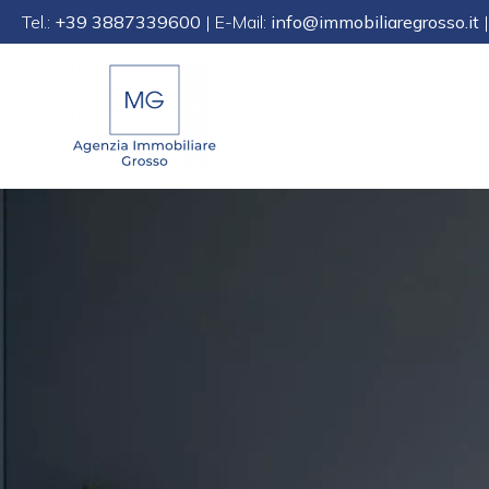
Tel.:
+39 3887339600
| E-Mail:
info@immobiliaregrosso.it
|
Code
IT
EN
DE
SL
Zweck
(Verkauf/Miete)
HOME
Beliebig
WER
Verkauf
WIR
Mieten
SIND
IMMOBILIE
Wählen