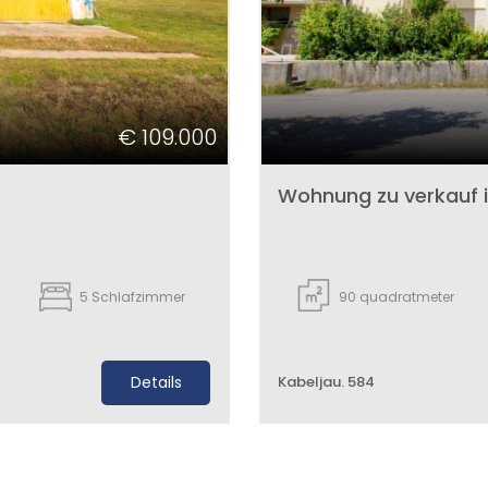
€ 109.000
Wohnung zu verkauf in
5
Schlafzimmer
90
quadratmeter
Details
Kabeljau. 584