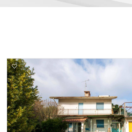
3
4
5
5+
Mindestanzahl
an
Zimmern
Beliebig