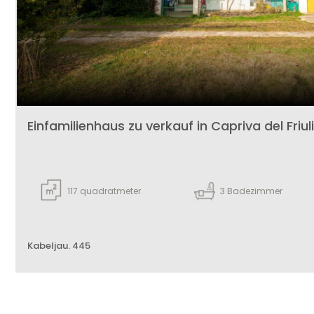
1
2
3
Einfamilienhaus zu verkauf in Capriva del Friuli
4
5
117
quadratmeter
3
Badezimmer
5+
Kabeljau. 445
Weitere
Optionen
-