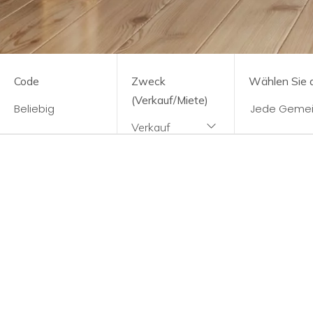
Beliebig
Wohnen
Code
Zweck
Wählen Sie d
Werbespots
(Verkauf/Miete)
Verkauf
Länder
Preis