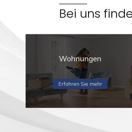
3
Bei uns find
4
5
5+
Wohnungen
Minimale
Badezimmer
Erfahren Sie mehr
Beliebig
1
2