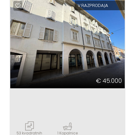
V RAZPRODAJA
€ 45.000
53
kvadratnih
1
Kopalnice