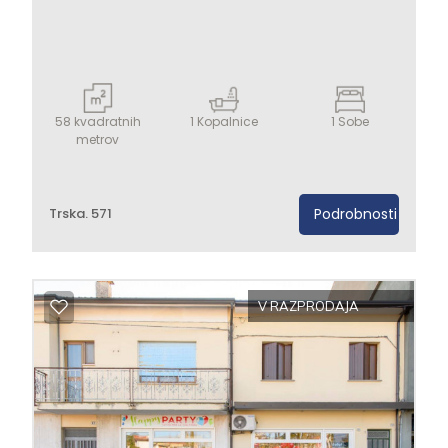
Dvigalo
Opremljeno
58
kvadratnih
1
Kopalnice
1
Sobe
Novogradnja
metrov
Luksuz
Trska. 571
Podrobnosti
V RAZPRODAJA