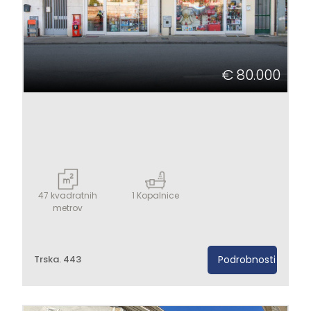
€ 80.000
47
kvadratnih
1
Kopalnice
metrov
Trska. 443
Podrobnosti