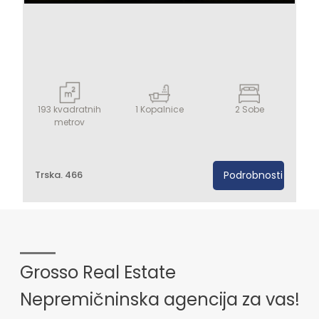
193
kvadratnih
1
Kopalnice
2
Sobe
metrov
Trska. 466
Podrobnosti
Grosso Real Estate
Nepremičninska agencija za vas!