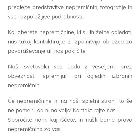
odgovorov
preglejte predstavitve nepremičnin, fotografije in
vse razpoložljive podrobnosti.
Kateri koli
Ko izberete nepremičnine, ki si jih želite ogledati,
Stanovanjski
nas takoj kontaktirajte z izpolnitvijo obrazca za
povpraševanje ali nas pokličite!
Reklame
Naši svetovalci vas bodo z veseljem, brez
obveznosti, spremljali pri ogledih izbranih
Industrijski podjetniki
nepremičnin.
Zemljišča
Če nepremičnine ni na naši spletni strani, to še
ne pomeni, da ni na voljo! Kontaktirajte nas.
Cena
Sporočite nam, kaj iščete, in našli bomo pravo
nepremičnino za vas!