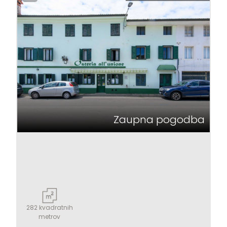
Najmanjše
število
sob
Kateri koli
1
Zaupna pogodba
2
3
4
282
kvadratnih
5
metrov