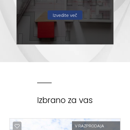
Kateri koli
Izvedite več
1
2
3
4
5
Izbrano za vas
5+
V RAZPRODAJA