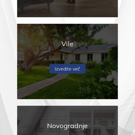
1
2
Vile
3
4
Izvedite več
5
5+
Minimalistične
Novogradnje
kopalnice