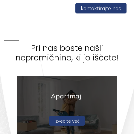
kontaktirajte nas
Skupna
povrina
Pri nas boste našli
m²
nepremičnino, ki jo iščete!
Apartmaji
Minimalni
prostori
Izvedite več
Kateri koli