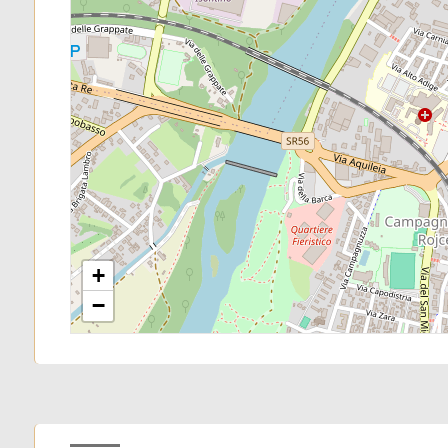
Mehrfachauswahl
Garten
Parkplatz/Garage
Balkon/Terrasse
Aufzug
+
Möbliert
−
Neubau
Luxus