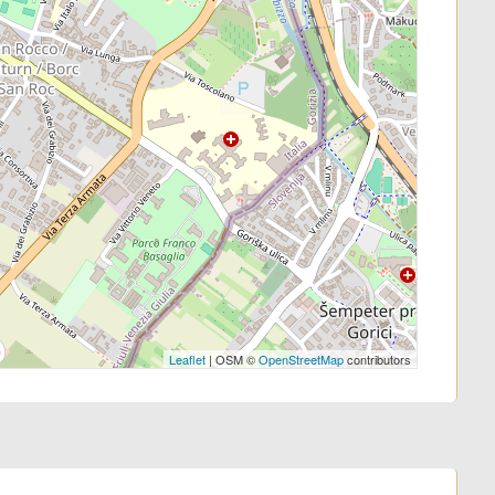
Leaflet
| OSM ©
OpenStreetMap
contributors