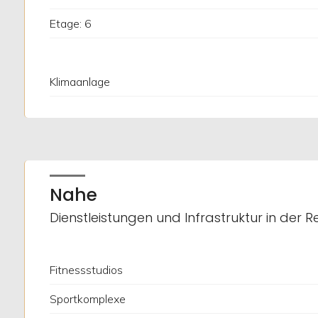
Etage: 6
3
4
Klimaanlage
5
5+
Nahe
Mindestanzahl
Dienstleistungen und Infrastruktur in der R
an
Zimmern
Fitnessstudios
Beliebig
Sportkomplexe