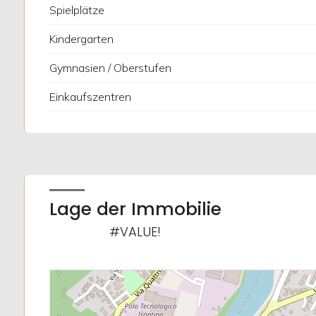
Spielplätze
1
Kindergarten
2
Gymnasien / Oberstufen
3
Einkaufszentren
4
5
Lage der Immobilie
5+
#VALUE!
Weitere
Optionen
-