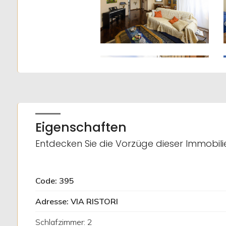
3
4
5
5+
Minimale
Eigenschaften
Badezimmer
Entdecken Sie die Vorzüge dieser Immobili
Beliebig
Code: 395
1
Adresse: VIA RISTORI
Schlafzimmer: 2
2