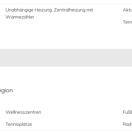
Unabhängige Heizung: Zentralheizung mit
Aktu
Wärmezähler
Terr
egion
Wellnesszentren
Fußb
Tennisplätze
Rad