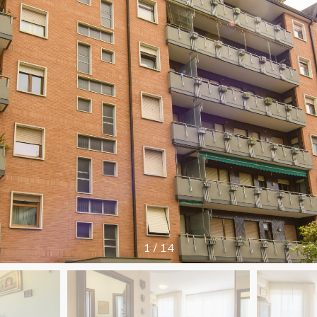
1
/
14