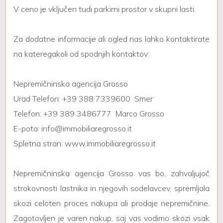
V ceno je vključen tudi parkirni prostor v skupni lasti.
2
Za dodatne informacije ali ogled nas lahko kontaktirate
na kateregakoli od spodnjih kontaktov:
3
Nepremičninska agencija Grosso
4
Urad Telefon: +39 388 7339600  Smer
5
Telefon: +39 389 3486777  Marco Grosso
E-pota: info@immobiliaregrosso.it
5+
Spletna stran: www.immobiliaregrosso.it
Nepremičninska agencija Grosso vas bo, zahvaljujoč
Altre
strokovnosti lastnika in njegovih sodelavcev, spremljala
opzioni
skozi celoten proces nakupa ali prodaje nepremičnine.
-
multiscelta
Zagotovljen je varen nakup, saj vas vodimo skozi vsak