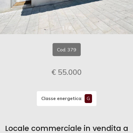
cercare
CONTATTI
Provincia
1
/
8
Comune
Cod. 379
€ 55.000
Tipologia
-
multiscelta
Classe energetica
:
G
Qualsiasi
Locale commerciale in vendita a
Residenziali