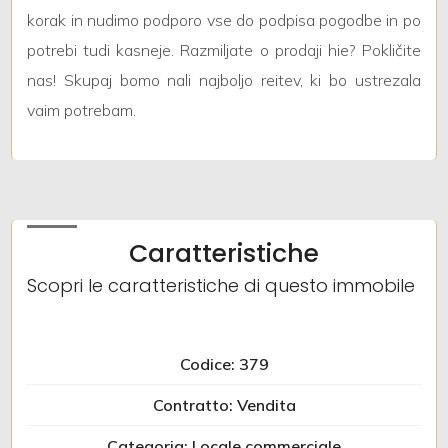
korak in nudimo podporo vse do podpisa pogodbe in po
Giardino
potrebi tudi kasneje. Razmiljate o prodaji hie? Pokličite
nas! Skupaj bomo nali najboljo reitev, ki bo ustrezala
Posto auto/Box
vaim potrebam.
Balcone/Terrazzo
Ascensore
Caratteristiche
Arredato
Scopri le caratteristiche di questo immobile
Nuova costruzione
Codice: 379
Lusso
Contratto: Vendita
Categoria: Locale commerciale