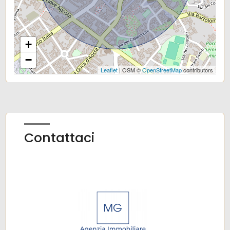
Centri commerciali
Uffici comunali
+
−
Leaflet
| OSM ©
OpenStreetMap
contributors
Contattaci