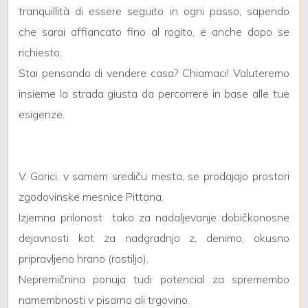
tranquillità di essere seguito in ogni passo, sapendo
che sarai affiancato fino al rogito, e anche dopo se
3
richiesto.
Stai pensando di vendere casa? Chiamaci! Valuteremo
4
insieme la strada giusta da percorrere in base alle tue
esigenze.
5
5+
V Gorici, v samem srediču mesta, se prodajajo prostori
zgodovinske mesnice Pittana.
Camere
Izjemna prilonost  tako za nadaljevanje dobičkonosne
minime
dejavnosti kot za nadgradnjo z, denimo, okusno
pripravljeno hrano (rostiljo).
Qualsiasi
Nepremičnina ponuja tudi potencial za spremembo
namembnosti v pisarno ali trgovino.
1