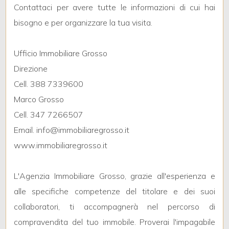
3
Contattaci per avere tutte le informazioni di cui hai
bisogno e per organizzare la tua visita.
4
Ufficio Immobiliare Grosso
5
Direzione
Cell. 388 7339600
5+
Marco Grosso
Cell. 347 7266507
Bagni
Email. info@immobiliaregrosso.it
minimi
www.immobiliaregrosso.it
Qualsiasi
L'Agenzia Immobiliare Grosso, grazie all'esperienza e
alle specifiche competenze del titolare e dei suoi
1
collaboratori, ti accompagnerà nel percorso di
compravendita del tuo immobile. Proverai l'impagabile
2