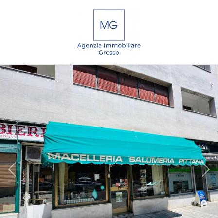
Codice
IT
EN
DE
SL
Contratto
Qualsiasi
HOME
Vendita
CHI
SIAMO
Affitto
IMMOBILI
Scegli
dove
SERVIZI