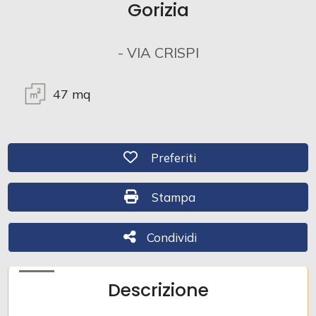
Gorizia
Commerciali
- VIA CRISPI
Industriali
47
mq
Terreni
Preferiti: Cod. 379
Preferiti
Prezzo
Stampa: Cod. 379
Stampa
Condividi
Condividi
Descrizione
Totale