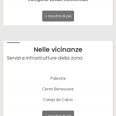
Indirizzo: VIA CRISPI
Comune: Gorizia
Totale mq: 47 mq
Numero posti auto scoperti: 1
Nelle vicinanze
Riscaldamento: Autonomo
Servizi e infrastrutture della zona
Posizione: Centrale
Attività consentite: Macelleria
Palestre
Centri Benessere
Campi da Calcio
Complessi Sportivi