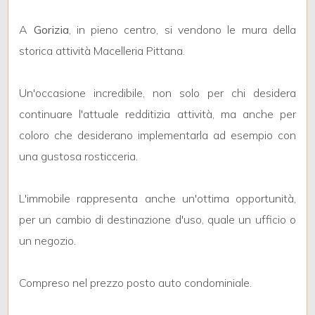
mq
A
Gorizia
, in pieno centro, si vendono le mura della
storica attività Macelleria Pittana.
Un'occasione incredibile, non solo per chi desidera
continuare l'attuale redditizia attività, ma anche per
coloro che desiderano implementarla ad esempio con
Locali
una gustosa rosticceria.
minimi
Qualsiasi
L'immobile rappresenta anche un'ottima opportunità,
per un cambio di destinazione d'uso, quale un ufficio o
1
un negozio.
2
Compreso nel prezzo posto auto condominiale.