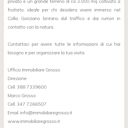
privato e un grande terreno di ca 3.000 mq coltivato a
3
frutteto, ideale per chi desidera vivere immerso nel
4
Collio Goriziano lontano dal traffico e dai rumori in
contatto con la natura.
5
Contattaci per avere tutte le informazioni di cui hai
5+
bisogno e per organizzare la tua visita.
Ufficio Immobiliare Grosso
Bagni
Direzione
minimi
Cell. 388 7339600
Qualsiasi
Marco Grosso
Cell. 347 7266507
1
Email. info@immobiliaregrosso.it
www.immobiliaregrosso.it
2