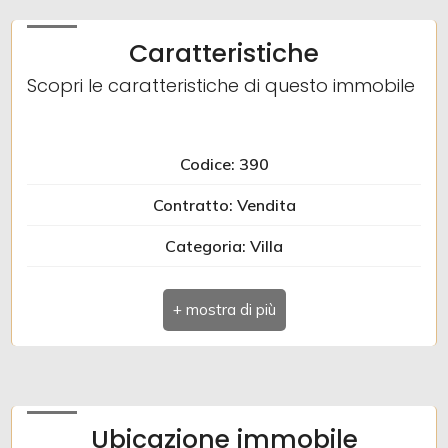
Giardino
Caratteristiche
Scopri le caratteristiche di questo immobile
Posto auto/Box
Balcone/Terrazzo
Codice: 390
Contratto: Vendita
Ascensore
Categoria: Villa
Arredato
Indirizzo: LOCALITA' GIASBANA
Comune: San Floriano del Collio
Nuova costruzione
Totale mq: 195 mq
Lusso
Camere: 2
Ubicazione immobile