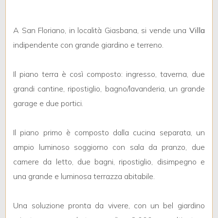
mq
A San Floriano, in località Giasbana, si vende una
Villa
indipendente con grande giardino e terreno.
Il piano terra è così composto: ingresso, taverna, due
grandi cantine, ripostiglio, bagno/lavanderia, un grande
Locali
garage e due portici.
minimi
Il piano primo è composto dalla cucina separata, un
Qualsiasi
ampio luminoso soggiorno con sala da pranzo, due
camere da letto, due bagni, ripostiglio, disimpegno e
1
una grande e luminosa terrazza abitabile.
2
Una soluzione pronta da vivere, con un bel giardino