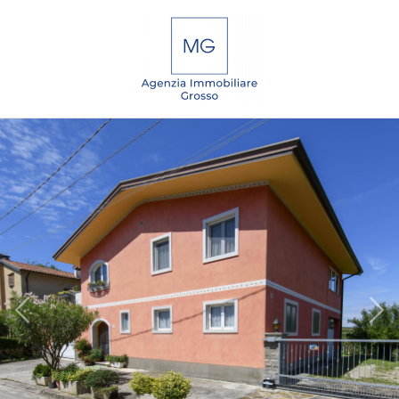
Codice
IT
EN
DE
SL
Contratto
Qualsiasi
HOME
Vendita
CHI
SIAMO
Affitto
IMMOBILI
Scegli
dove
SERVIZI