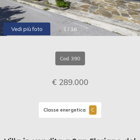
cercare
CONTATTI
Provincia
Vedi più foto
1
/
16
Comune
Cod. 390
€ 289.000
Tipologia
-
multiscelta
Classe energetica
:
C
Qualsiasi
Residenziali