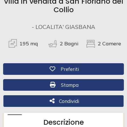
Villa in vendita a San Floriano del
Collio
Commerciali
- LOCALITA' GIASBANA
Industriali
195
mq
2
Bagni
2
Camere
Terreni
Preferiti: Cod. 390
Preferiti
Prezzo
Stampa: Cod. 390
Stampa
Condividi
Condividi
Descrizione
Totale