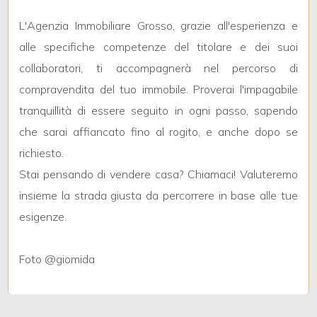
L'Agenzia Immobiliare Grosso, grazie all'esperienza e
3
alle specifiche competenze del titolare e dei suoi
collaboratori, ti accompagnerà nel percorso di
4
compravendita del tuo immobile. Proverai l'impagabile
tranquillità di essere seguito in ogni passo, sapendo
5
che sarai affiancato fino al rogito, e anche dopo se
richiesto.
5+
Stai pensando di vendere casa? Chiamaci! Valuteremo
insieme la strada giusta da percorrere in base alle tue
Camere
esigenze.
minime
Foto @giomida
Qualsiasi
1