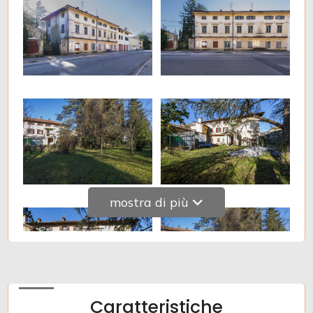
3
4
5
5+
mostra di più
Camere
minime
Qualsiasi
Caratteristiche
1