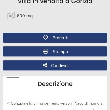
Villa in vendita a Gorizia
Commerciali
600
mq
Industriali
Preferiti: Cod. 41
Preferiti
Terreni
Stampa: Cod. 41
Stampa
Prezzo
Condividi
Condividi
Descrizione
A
Gorizia
nella prima periferia, verso il Parco di Piuma si
Totale