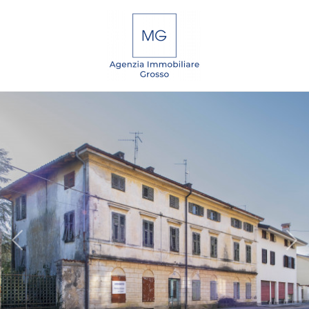
Codice
IT
EN
DE
SL
Contratto
Qualsiasi
HOME
Vendita
CHI
SIAMO
Affitto
IMMOBILI
Scegli
dove
SERVIZI