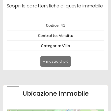
Scopri le caratteristiche di questo immobile
2
Codice: 41
3
Contratto: Vendita
4
Categoria: Villa
Comune: Gorizia
5
Totale mq: 600 mq
5+
Locali: 10
Stato attuale: Libero al rogito
Altre
Ubicazione immobile
opzioni
-
multiscelta