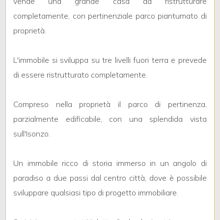
vende una grande casa da ristrutturare
mq
completamente, con pertinenziale parco piantumato di
proprietà.
L'immobile si sviluppa su tre livelli fuori terra e prevede
di essere ristrutturato completamente.
Locali
Compreso nella proprietà il parco di pertinenza,
minimi
parzialmente edificabile, con una splendida vista
sull'Isonzo.
Qualsiasi
Un immobile ricco di storia immerso in un angolo di
1
paradiso a due passi dal centro città, dove è possibile
sviluppare qualsiasi tipo di progetto immobiliare.
2