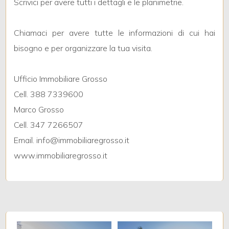
Scrivici per avere tutti i dettagli e le planimetrie.
3
4
Chiamaci per avere tutte le informazioni di cui hai
bisogno e per organizzare la tua visita.
5
Ufficio Immobiliare Grosso
5+
Cell. 388 7339600
Marco Grosso
Cell. 347 7266507
Bagni
Email. info@immobiliaregrosso.it
minimi
www.immobiliaregrosso.it
Qualsiasi
1
2