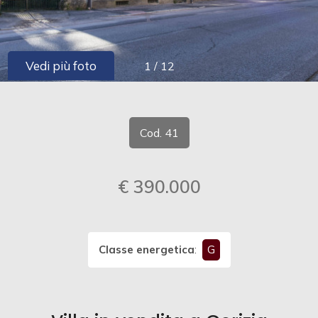
cercare
CONTATTI
Provincia
Vedi più foto
1
/
12
Comune
Cod. 41
€ 390.000
Tipologia
-
multiscelta
Classe energetica
:
G
Qualsiasi
Residenziali