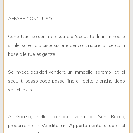
mq
AFFARE CONCLUSO
Contattaci se sei interessato all'acquisto di un'immobile
simile, saremo a disposizione per continuare la ricerca in
base alle tue esigenze.
Locali
minimi
Se invece desideri vendere un immobile, saremo lieti di
seguirti passo dopo passo fino al rogito e anche dopo
Qualsiasi
se richiesto.
1
A
Gorizia
, nella ricercata zona di San Rocco,
2
proponiamo in
Vendita
un
Appartamento
situato al