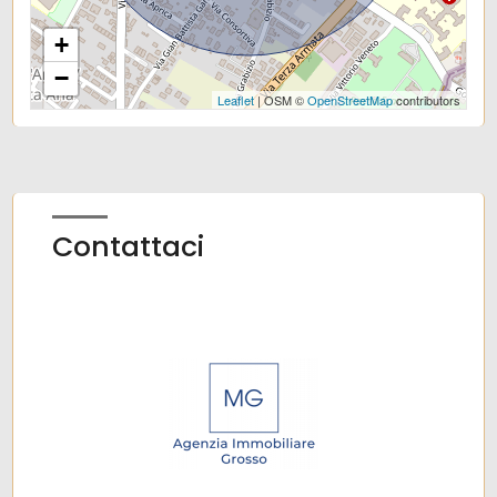
Uffici comunali
+
−
Leaflet
| OSM ©
OpenStreetMap
contributors
Contattaci