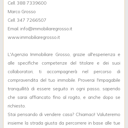
Cell. 388 7339600
Marco Grosso
Giardino
Cell. 347 7266507
Email. info@immobiliaregrosso.it
Posto auto/Box
www.immobiliaregrosso.it
Balcone/Terrazzo
L'Agenzia Immobiliare Grosso, grazie all'esperienza e
Ascensore
alle specifiche competenze del titolare e dei suoi
collaboratori, ti accompagnerà nel percorso di
Arredato
compravendita del tuo immobile. Proverai l'impagabile
tranquillità di essere seguito in ogni passo, sapendo
Nuova costruzione
che sarai affiancato fino al rogito, e anche dopo se
richiesto.
Lusso
Stai pensando di vendere casa? Chiamaci! Valuteremo
insieme la strada giusta da percorrere in base alle tue