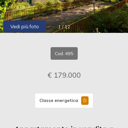
cercare
CONTATTI
Provincia
Vedi più foto
1
/
12
Comune
Cod. 495
€ 179.000
Tipologia
-
multiscelta
Classe energetica
:
D
Qualsiasi
Residenziali