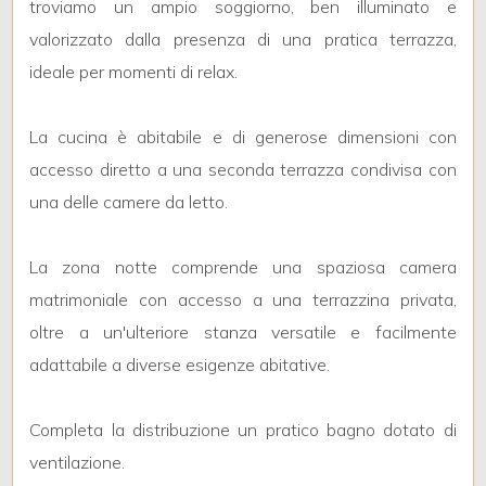
troviamo un ampio soggiorno, ben illuminato e
valorizzato dalla presenza di una pratica terrazza,
3
ideale per momenti di relax.
4
La cucina è abitabile e di generose dimensioni con
accesso diretto a una seconda terrazza condivisa con
5
una delle camere da letto.
5+
La zona notte comprende una spaziosa camera
matrimoniale con accesso a una terrazzina privata,
Camere
oltre a un'ulteriore stanza versatile e facilmente
minime
adattabile a diverse esigenze abitative.
Qualsiasi
Completa la distribuzione un pratico bagno dotato di
ventilazione.
1