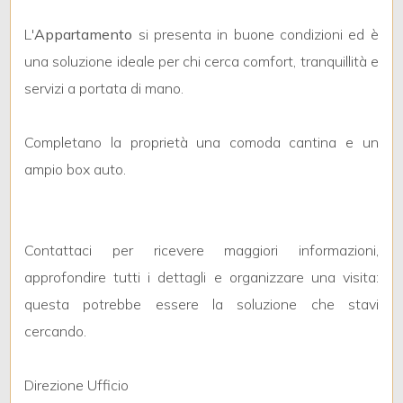
L'
Appartamento
si presenta in buone condizioni ed è
2
una soluzione ideale per chi cerca comfort, tranquillità e
servizi a portata di mano.
3
Completano la proprietà una comoda cantina e un
4
ampio box auto.
5
Contattaci per ricevere maggiori informazioni,
5+
approfondire tutti i dettagli e organizzare una visita:
questa potrebbe essere la soluzione che stavi
Altre
cercando.
opzioni
-
Direzione Ufficio
multiscelta