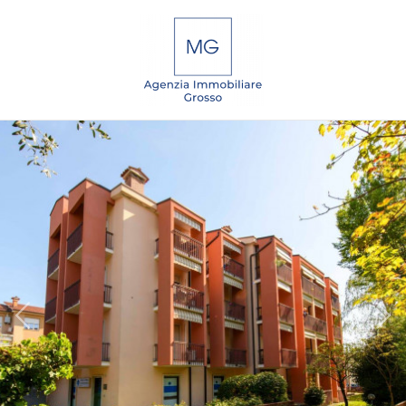
Codice
IT
EN
DE
SL
Contratto
Qualsiasi
HOME
Vendita
CHI
SIAMO
Affitto
IMMOBILI
Scegli
dove
SERVIZI