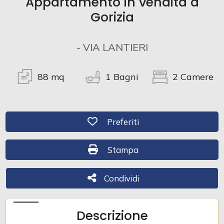
Appartamento in vendita a
Gorizia
Commerciali
- VIA LANTIERI
Industriali
88
mq
1
Bagni
2
Camere
Terreni
Preferiti: Cod. 495
Preferiti
Prezzo
Stampa: Cod. 495
Stampa
Condividi
Condividi
Descrizione
Totale