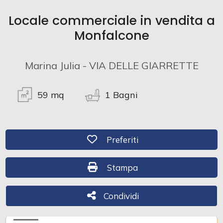
Locale commerciale in vendita a
Commerciali
Monfalcone
Industriali
Marina Julia - VIA DELLE GIARRETTE
Terreni
59
mq
1
Bagni
Prezzo
Preferiti: Cod. 570
Preferiti
Stampa: Cod. 570
Stampa
Condividi
Condividi
Totale