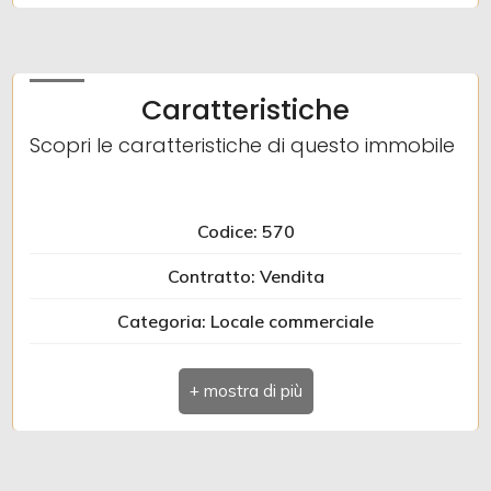
Giardino
Caratteristiche
Posto auto/Box
Scopri le caratteristiche di questo immobile
Balcone/Terrazzo
Codice: 570
Ascensore
Contratto: Vendita
Arredato
Categoria: Locale commerciale
Nuova costruzione
Indirizzo: VIA DELLE GIARRETTE
Comune: Monfalcone
Lusso
Zona: Marina Julia