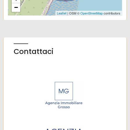
−
Leaflet
| OSM ©
OpenStreetMap
contributors
Contattaci