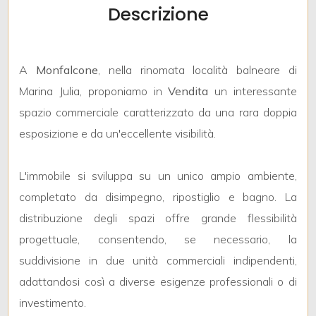
mq
Descrizione
A
Monfalcone
, nella rinomata località balneare di
Marina Julia, proponiamo in
Vendita
un interessante
spazio commerciale caratterizzato da una rara doppia
esposizione e da un'eccellente visibilità.
Locali
minimi
L'immobile si sviluppa su un unico ampio ambiente,
Qualsiasi
completato da disimpegno, ripostiglio e bagno. La
distribuzione degli spazi offre grande flessibilità
1
progettuale, consentendo, se necessario, la
suddivisione in due unità commerciali indipendenti,
2
adattandosi così a diverse esigenze professionali o di
investimento.