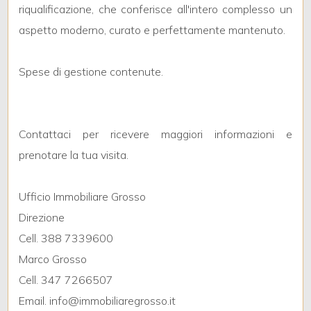
riqualificazione, che conferisce all'intero complesso un
aspetto moderno, curato e perfettamente mantenuto.
3
Spese di gestione contenute.
4
5
Contattaci per ricevere maggiori informazioni e
prenotare la tua visita.
5+
Ufficio Immobiliare Grosso
Camere
Direzione
minime
Cell. 388 7339600
Marco Grosso
Qualsiasi
Cell. 347 7266507
Email. info@immobiliaregrosso.it
1