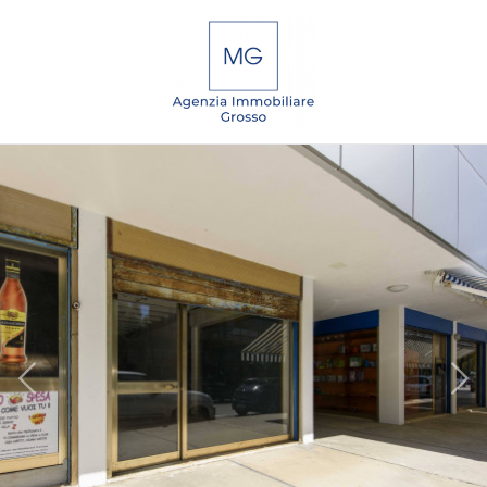
Codice
IT
EN
DE
SL
Contratto
Qualsiasi
HOME
Vendita
CHI
SIAMO
Affitto
IMMOBILI
Scegli
dove
SERVIZI