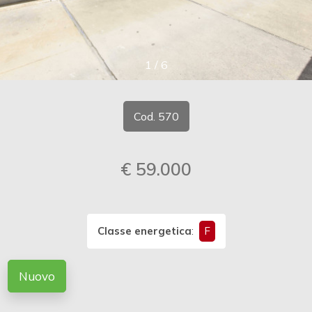
cercare
CONTATTI
Provincia
1
/
6
Comune
Cod. 570
€ 59.000
Tipologia
-
multiscelta
Classe energetica
:
F
Qualsiasi
Nuovo
Residenziali