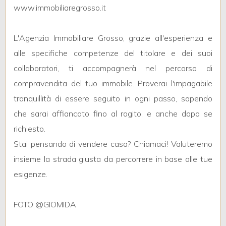
www.immobiliaregrosso.it
2
L'Agenzia Immobiliare Grosso, grazie all'esperienza e
alle specifiche competenze del titolare e dei suoi
3
collaboratori, ti accompagnerà nel percorso di
compravendita del tuo immobile. Proverai l'impagabile
4
tranquillità di essere seguito in ogni passo, sapendo
che sarai affiancato fino al rogito, e anche dopo se
5
richiesto.
5+
Stai pensando di vendere casa? Chiamaci! Valuteremo
insieme la strada giusta da percorrere in base alle tue
esigenze.
Altre
opzioni
FOTO @GIOMIDA
-
multiscelta