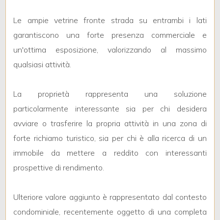
3
Le ampie vetrine fronte strada su entrambi i lati
4
garantiscono una forte presenza commerciale e
un'ottima esposizione, valorizzando al massimo
5
qualsiasi attività.
5+
La proprietà rappresenta una soluzione
particolarmente interessante sia per chi desidera
Bagni
avviare o trasferire la propria attività in una zona di
minimi
forte richiamo turistico, sia per chi è alla ricerca di un
immobile da mettere a reddito con interessanti
Qualsiasi
prospettive di rendimento.
1
Ulteriore valore aggiunto è rappresentato dal contesto
condominiale, recentemente oggetto di una completa
2