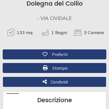
Dolegna del Collio
Commerciali
- VIA CIVIDALE
Industriali
133
mq
1
Bagni
3
Camere
Terreni
Preferiti: Cod. 231
Preferiti
Prezzo
Stampa: Cod. 231
Stampa
Condividi
Condividi
Descrizione
Totale