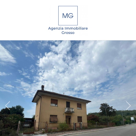
Codice
IT
EN
DE
SL
Contratto
Qualsiasi
HOME
Vendita
CHI
SIAMO
Affitto
IMMOBILI
Scegli
dove
SERVIZI