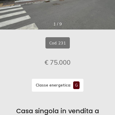
cercare
CONTATTI
Provincia
1
/
9
Comune
Cod. 231
€ 75.000
Tipologia
-
multiscelta
Classe energetica
:
G
Qualsiasi
Casa singola in vendita a
Residenziali