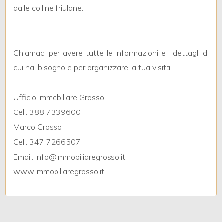
dalle colline friulane.
3
Chiamaci per avere tutte le informazioni e i dettagli di
4
cui hai bisogno e per organizzare la tua visita.
5
Ufficio Immobiliare Grosso
Cell. 388 7339600
5+
Marco Grosso
Cell. 347 7266507
Camere
Email. info@immobiliaregrosso.it
minime
www.immobiliaregrosso.it
Qualsiasi
1