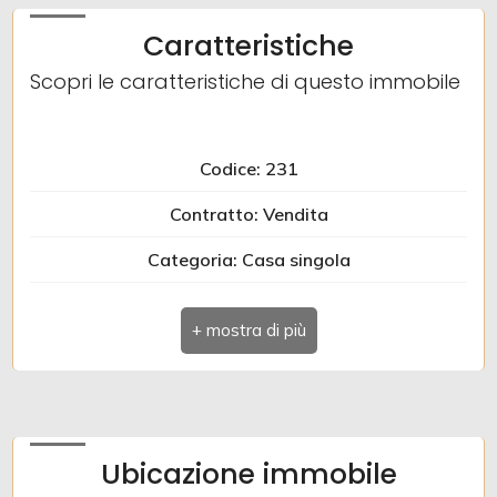
Caratteristiche
2
Scopri le caratteristiche di questo immobile
3
Codice: 231
4
Contratto: Vendita
5
Categoria: Casa singola
Indirizzo: VIA CIVIDALE
5+
Comune: Dolegna del Collio
Altre
Totale mq: 133 mq
opzioni
Camere: 3
-
Ubicazione immobile
multiscelta
Bagni: 1