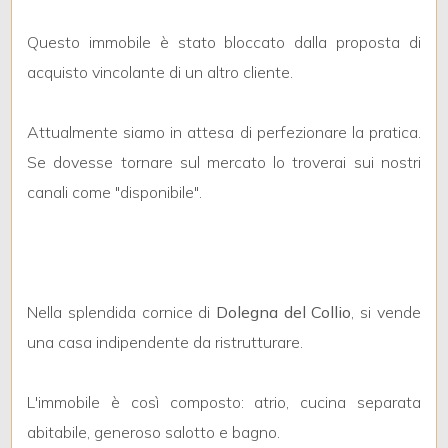
mq
Questo immobile è stato bloccato dalla proposta di
acquisto vincolante di un altro cliente.
Attualmente siamo in attesa di perfezionare la pratica.
Se dovesse tornare sul mercato lo troverai sui nostri
canali come "disponibile".
Locali
minimi
Qualsiasi
Nella splendida cornice di
Dolegna del Collio
, si vende
1
una casa indipendente da ristrutturare.
2
L'immobile è così composto: atrio, cucina separata
abitabile, generoso salotto e bagno.