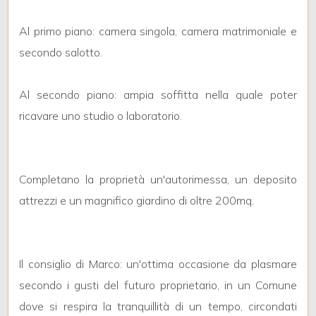
3
Al primo piano: camera singola, camera matrimoniale e
4
secondo salotto.
5
Al secondo piano: ampia soffitta nella quale poter
ricavare uno studio o laboratorio.
5+
Bagni
Completano la proprietà un'autorimessa, un deposito
minimi
attrezzi e un magnifico giardino di oltre 200mq.
Qualsiasi
Il consiglio di Marco: un'ottima occasione da plasmare
1
secondo i gusti del futuro proprietario, in un Comune
dove si respira la tranquillità di un tempo, circondati
2